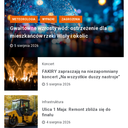
METEOROLOGIA
WYPADKI
ZAGROŻENIA
Gwałtowne wzrosty wód: ostrzeżenie dla
mieszkańców rzeki Wisły i okolic
5 sierpnia 2026
Koncert
FAKIRY zapraszają na niezapomniany
koncert „Na wszystkie duszy nastroje”
5 sierpnia 2026
Infrastruktura
Ulica 1 Maja: Remont zbliża się do
finału
4 sierpnia 2026