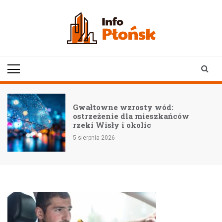
Skip
to
content
infoplonsk.pl
informacje z Płońska i
okolic | Płońsk online
–
Gwałtowne wzrosty wód:
ostrzeżenie dla mieszkańców
rzeki Wisły i okolic
5 sierpnia 2026