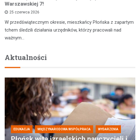
Warszawskiej 7!
25 czerwca 2026
W przedświątecznym okresie, mieszkańcy Płońska z zapartym
tchem śledzili działania urzędników, którzy pracowali nad
ważnym…
Aktualności
EDUKACJA
MIĘDZYNARODOWA WSPÓŁPRACA
WYDARZENIA
Płońsk wita izraelskich nauczycieli i