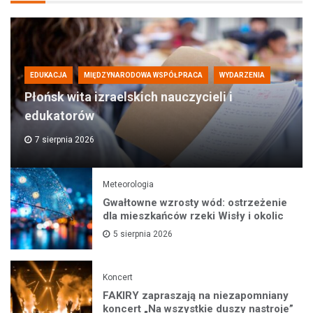
EDUKACJA
MIĘDZYNARODOWA WSPÓŁPRACA
WYDARZENIA
Płońsk wita izraelskich nauczycieli i
edukatorów
7 sierpnia 2026
Meteorologia
Gwałtowne wzrosty wód: ostrzeżenie
dla mieszkańców rzeki Wisły i okolic
5 sierpnia 2026
Koncert
FAKIRY zapraszają na niezapomniany
koncert „Na wszystkie duszy nastroje”