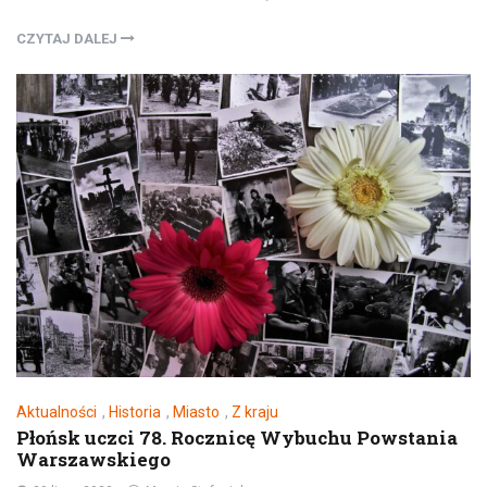
CZYTAJ DALEJ
Aktualności
,
Historia
,
Miasto
,
Z kraju
Płońsk uczci 78. Rocznicę Wybuchu Powstania
Warszawskiego