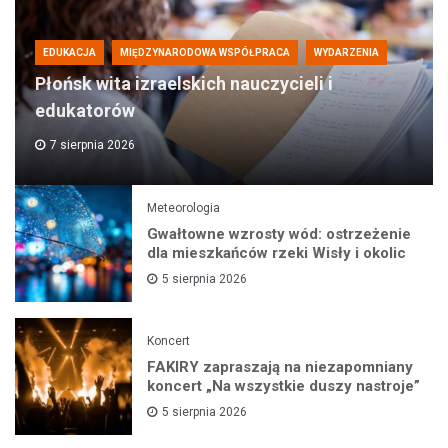
EDUKACJA
MIĘDZYNARODOWA WSPÓŁPRACA
WYDARZENIA
Płońsk wita izraelskich nauczycieli i
edukatorów
7 sierpnia 2026
Meteorologia
Gwałtowne wzrosty wód: ostrzeżenie
dla mieszkańców rzeki Wisły i okolic
5 sierpnia 2026
Koncert
FAKIRY zapraszają na niezapomniany
koncert „Na wszystkie duszy nastroje”
5 sierpnia 2026