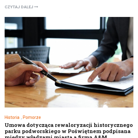
CZYTAJ DALEJ
Historia
,
Pomorze
Umowa dotycząca rewaloryzacji historycznego
parku podworskiego w Poświętnem podpisana
między władzami miasta a firmą A&M