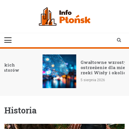
Skip
to
content
infoplonsk.pl
informacje z Płońska i
okolic | Płońsk online
Gwałtowne wzrosty wód:
ostrzeżenie dla mieszkańców
rzeki Wisły i okolic
5 sierpnia 2026
Historia