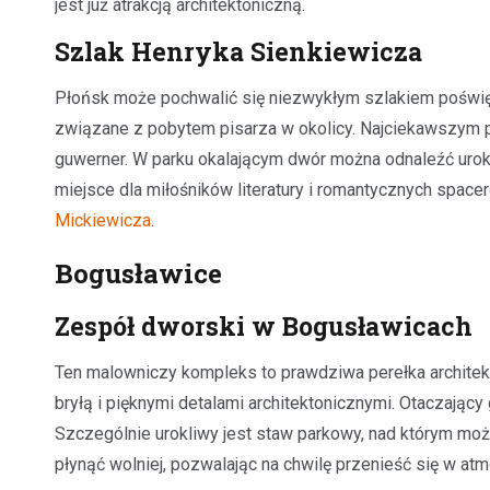
jest już atrakcją architektoniczną.
Szlak Henryka Sienkiewicza
Płońsk może pochwalić się niezwykłym szlakiem poświę
związane z pobytem pisarza w okolicy. Najciekawszym 
guwerner. W parku okalającym dwór można odnaleźć urokli
miejsce dla miłośników literatury i romantycznych space
Mickiewicza
.
Bogusławice
Zespół dworski w Bogusławicach
Ten malowniczy kompleks to prawdziwa perełka architek
bryłą i pięknymi detalami architektonicznymi. Otaczając
Szczególnie urokliwy jest staw parkowy, nad którym moż
płynąć wolniej, pozwalając na chwilę przenieść się w at