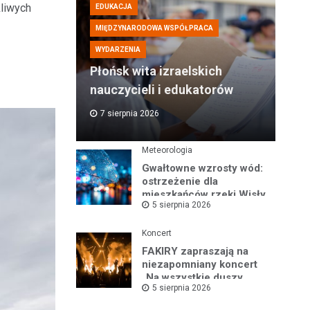
kliwych
EDUKACJA
MIĘDZYNARODOWA WSPÓŁPRACA
WYDARZENIA
Płońsk wita izraelskich
nauczycieli i edukatorów
7 sierpnia 2026
Meteorologia
Gwałtowne wzrosty wód:
ostrzeżenie dla
mieszkańców rzeki Wisły
5 sierpnia 2026
i okolic
Koncert
FAKIRY zapraszają na
niezapomniany koncert
„Na wszystkie duszy
5 sierpnia 2026
nastroje”