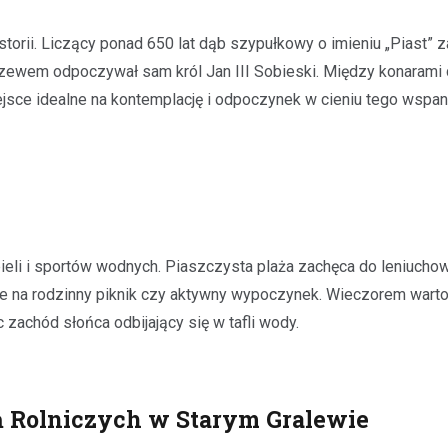
torii. Liczący ponad 650 lat dąb szypułkowy o imieniu „Piast” 
zewem odpoczywał sam król Jan III Sobieski. Między konarami
iejsce idealne na kontemplację i odpoczynek w cieniu tego wspan
eli i sportów wodnych. Piaszczysta plaża zachęca do leniuchow
sce na rodzinny piknik czy aktywny wypoczynek. Wieczorem wart
zachód słońca odbijający się w tafli wody.
 Rolniczych w Starym Gralewie