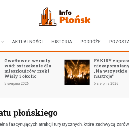
infoplonsk.pl
informacje z Płońska i
okolic | Płońsk online
AKTUALNOŚCI
HISTORIA
PODRÓŻE
POZOST
FAKIRY zapraszają na
Ulica 1 Maja: 
niezapomniany koncert
zbliża się do fi
„Na wszystkie duszy
nastroje”
4 sierpnia 2026
5 sierpnia 2026
atu płońskiego
ełna fascynujących atrakcji turystycznych, które zachwycą zaró