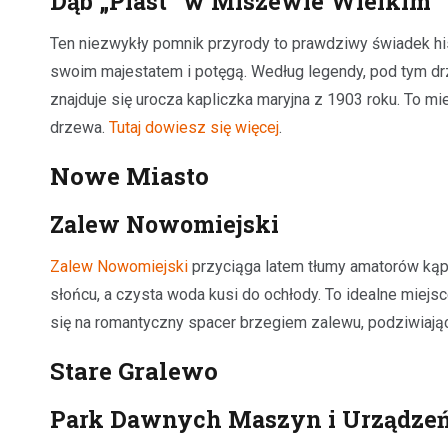
Dąb „Piast” w Miszewie Wielkim
Ten niezwykły pomnik przyrody to prawdziwy świadek his
swoim majestatem i potęgą. Według legendy, pod tym dr
znajduje się urocza kapliczka maryjna z 1903 roku. To m
drzewa.
Tutaj dowiesz się więcej
.
Nowe Miasto
Zalew Nowomiejski
Zalew Nowomiejski
przyciąga latem tłumy amatorów kąpi
słońcu, a czysta woda kusi do ochłody. To idealne miej
się na romantyczny spacer brzegiem zalewu, podziwiając 
Stare Gralewo
Park Dawnych Maszyn i Urządzeń