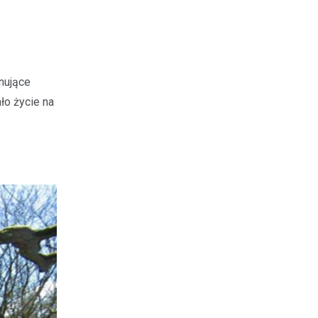
nujące
ło życie na