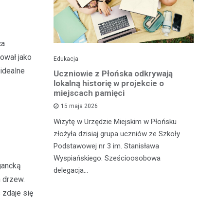
ca
ował jako
Edukacja
His
 idealne
o pomnika
Uczniowie z Płońska odkrywają
U
lokalną historię w projekcie o
hi
miejscach pamięci
w
wł
15 maja 2026
iętną
P
Wizytę w Urzędzie Miejskim w Płońsku
o właśnie
złożyła dzisiaj grupa uczniów ze Szkoły
 miasteczka
Na
Podstawowej nr 3 im. Stanisława
fo
Wyspiańskiego. Sześcioosobowa
gancką
PA
delegacja…
o 
h drzew.
pa
 zdaje się