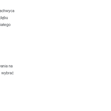
zachwyca
 dębu
iałego
ania na
o wybrać