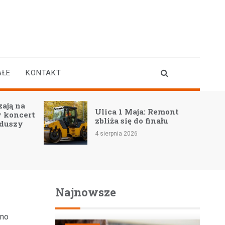
AŁE
KONTAKT
Kryta pływalnia w
Remont
Płońsku znów otwarta, a
nału
inwestycje przy ul.
Kopernika w toku
4 sierpnia 2026
Najnowsze
wno