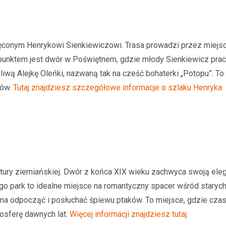
conym Henrykowi Sienkiewiczowi. Trasa prowadzi przez miejs
punktem jest dwór w Poświętnem, gdzie młody Sienkiewicz prac
Aktualności
wą Alejkę Oleńki, nazwaną tak na cześć bohaterki „Potopu”. To
Odnowienie historyczneg
w Gralewie
rów.
Tutaj znajdziesz szczegółowe informacje o szlaku Henryka
11 grudnia 2023
Dnia 9 grudnia, powiewało odśw
atmosferą w Starym Gralewie. T
tego dnia, mieszkańcy i goście
zgromadzili się na…
tury ziemiańskiej. Dwór z końca XIX wieku zachwyca swoją ele
y go park to idealne miejsce na romantyczny spacer wśród staryc
na odpocząć i posłuchać śpiewu ptaków. To miejsce, gdzie czas
mosferę dawnych lat.
Więcej informacji znajdziesz tutaj
.