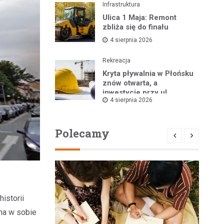
Infrastruktura
Ulica 1 Maja: Remont
zbliża się do finału
4 sierpnia 2026
Rekreacja
Kryta pływalnia w Płońsku
znów otwarta, a
inwestycje przy ul.
4 sierpnia 2026
Kopernika w toku
Polecamy
istorii
ma w sobie