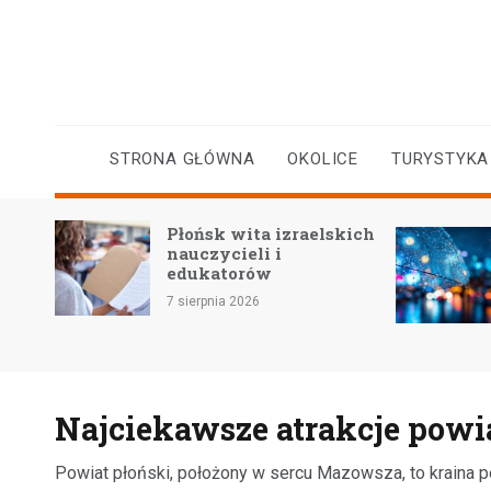
Skip
to
content
STRONA GŁÓWNA
OKOLICE
TURYSTYKA
Gwałtowne wzrosty
kich
wód: ostrzeżenie dla
mieszkańców rzeki
Wisły i okolic
5 sierpnia 2026
Najciekawsze atrakcje powi
Powiat płoński, położony w sercu Mazowsza, to kraina p