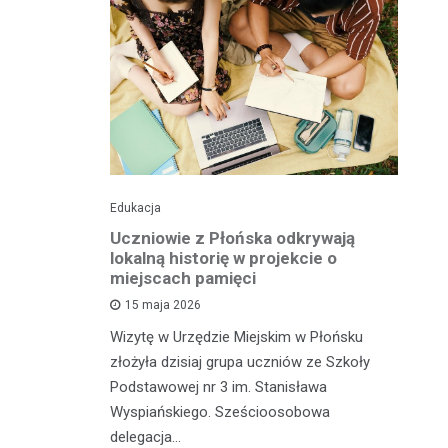
Edukacja
His
o pomnika
Uczniowie z Płońska odkrywają
U
lokalną historię w projekcie o
hi
miejscach pamięci
w
wł
15 maja 2026
iętną
P
Wizytę w Urzędzie Miejskim w Płońsku
o właśnie
złożyła dzisiaj grupa uczniów ze Szkoły
 miasteczka
Na
Podstawowej nr 3 im. Stanisława
fo
Wyspiańskiego. Sześcioosobowa
PA
delegacja…