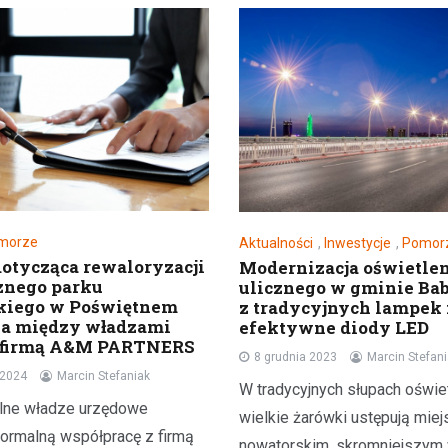
morze
Aktualności
,
Inwestycje
,
Pomor
tycząca rewaloryzacji
Modernizacja oświetle
znego parku
ulicznego w gminie Ba
kiego w Poświętnem
z tradycyjnych lampek
na między władzami
efektywne diody LED
a firmą A&M PARTNERS
8 grudnia 2023
Marcin Stefan
 2024
Marcin Stefaniak
W tradycyjnych słupach oświe
lne władze urzędowe
wielkie żarówki ustępują miej
formalną współpracę z firmą
nowatorskim, skromniejszym