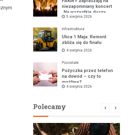
FAKIRY zapraszają na
niezapomniany koncert
icznym
„Na wszystkie duszy
5 sierpnia 2026
nastroje”
Infrastruktura
Ulica 1 Maja: Remont
zbliża się do finału
4 sierpnia 2026
Pozostałe
Pożyczka przez telefon
na dowód – czy to
możliwe?
4 sierpnia 2026
Polecamy