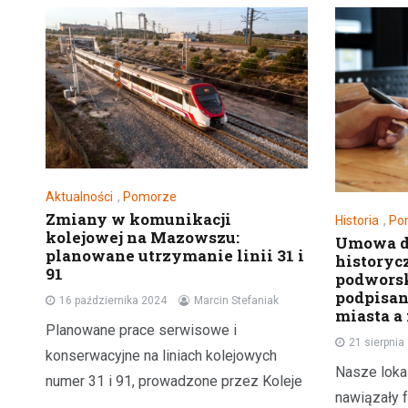
Aktualności
,
Pomorze
Zmiany w komunikacji
Historia
,
Po
kolejowej na Mazowszu:
Umowa do
planowane utrzymanie linii 31 i
historyc
91
podwors
podpisa
16 października 2024
Marcin Stefaniak
miasta 
Planowane prace serwisowe i
21 sierpnia
konserwacyjne na liniach kolejowych
Nasze loka
numer 31 i 91, prowadzone przez Koleje
nawiązały 