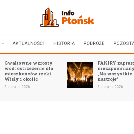
infoplonsk.pl
informacje z Płońska i
okolic | Płońsk online
AKTUALNOŚCI
HISTORIA
PODRÓŻE
POZOST
Gwałtowne wzrosty
FAKIRY zaprasz
wód: ostrzeżenie dla
niezapomniany
mieszkańców rzeki
„Na wszystkie
Wisły i okolic
nastroje”
5 sierpnia 2026
5 sierpnia 2026