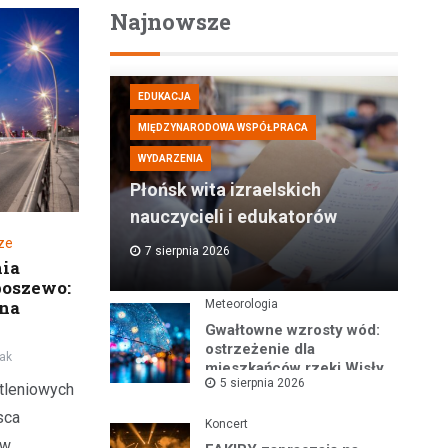
Najnowsze
EDUKACJA
MIĘDZYNARODOWA WSPÓŁPRACA
WYDARZENIA
Płońsk wita izraelskich
nauczycieli i edukatorów
ze
7 sierpnia 2026
nia
boszewo:
 na
Meteorologia
Gwałtowne wzrosty wód:
ostrzeżenie dla
iak
mieszkańców rzeki Wisły
5 sierpnia 2026
i okolic
tleniowych
sca
Koncert
 w