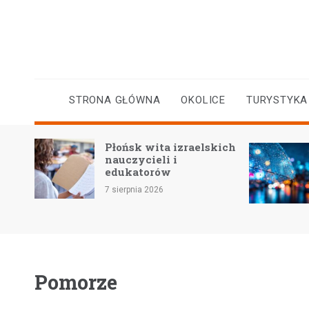
Skip
to
content
STRONA GŁÓWNA
OKOLICE
TURYSTYKA
Płońsk wita izraelskich
yczne
nauczycieli i
a
edukatorów
7 sierpnia 2026
Pomorze