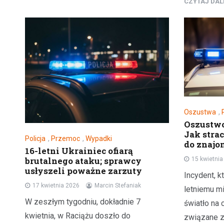
CZYTAJ DA
Oszustwa
,
Oszustwo
Jak strac
Policja
,
Przemoc
,
Wypadki
do znaj
16-letni Ukrainiec ofiarą
brutalnego ataku; sprawcy
15 kwietni
usłyszeli poważne zarzuty
Incydent, k
17 kwietnia 2026
Marcin Stefaniak
letniemu m
W zeszłym tygodniu, dokładnie 7
światło na
kwietnia, w Raciążu doszło do
związane 