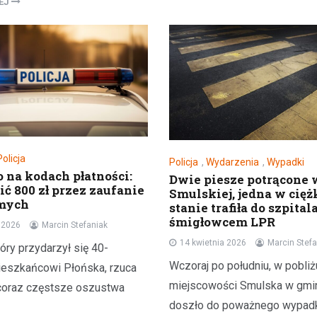
LEJ
Aktualności
Policja
Policja
,
Wydarzenia
,
Wypadki
Odnowienie historyczneg
 na kodach płatności:
Dwie piesze potrącone 
w Gralewie
ić 800 zł przez zaufanie
Smulskiej, jedna w cię
omych
11 grudnia 2023
stanie trafiła do szpital
śmigłowcem LPR
Dnia 9 grudnia, powiewało odśw
a 2026
Marcin Stefaniak
atmosferą w Starym Gralewie. T
14 kwietnia 2026
Marcin Stefa
tóry przydarzył się 40-
tego dnia, mieszkańcy i goście
Wczoraj po południu, w pobliż
ieszkańcowi Płońska, rzuca
zgromadzili się na…
miejscowości Smulska w gmin
 coraz częstsze oszustwa
doszło do poważnego wypadk
z