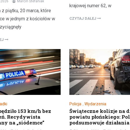
a 2026
Marcin Stefaniak
krajowej numer 62, w
z piątku, 20 marca, które
sce w jednym z kościołów w
CZYTAJ DALEJ
rzyciągnęły
LEJ
adki
Policja
,
Wydarzenia
pędziło 153 km/h bez
Świąteczne kolizje na 
eń. Recydywista
powiatu płońskiego: Pol
ny na „siódemce”
podsumowuje działania