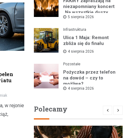
FAKIRY zapraszają na
niezapomniany koncert
„Na wszystkie duszy
5 sierpnia 2026
nastroje”
Infrastruktura
Ulica 1 Maja: Remont
zbliża się do finału
4 sierpnia 2026
Pozostałe
Pożyczka przez telefon
pełen
na dowód – czy to
iatu
możliwe?
4 sierpnia 2026
niak
a, w rejonie
Polecamy
iąż,