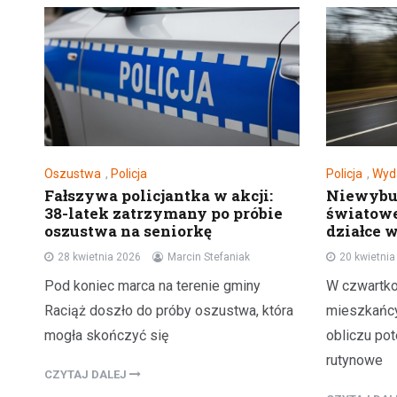
Oszustwa
,
Policja
Policja
,
Wyd
Fałszywa policjantka w akcji:
Niewybuc
38-latek zatrzymany po próbie
światowe
oszustwa na seniorkę
działce 
28 kwietnia 2026
Marcin Stefaniak
20 kwietni
Pod koniec marca na terenie gminy
W czwartko
Raciąż doszło do próby oszustwa, która
mieszkańcy
mogła skończyć się
obliczu pot
rutynowe
CZYTAJ DALEJ