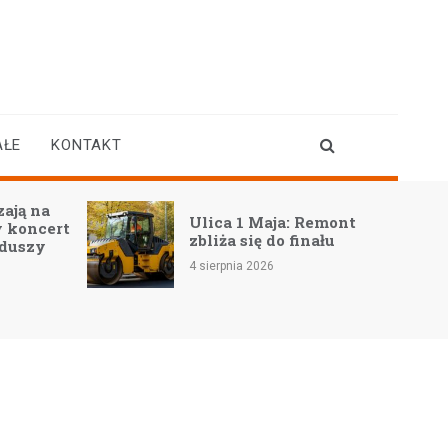
AŁE
KONTAKT
Pożyczka przez telefon
Remont
na dowód – czy to
nału
możliwe?
4 sierpnia 2026