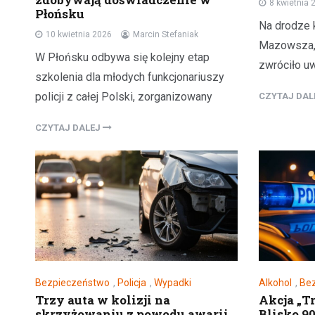
8 kwietnia 
Płońsku
Na drodze k
10 kwietnia 2026
Marcin Stefaniak
Mazowsza, 
W Płońsku odbywa się kolejny etap
zwróciło uw
szkolenia dla młodych funkcjonariuszy
policji z całej Polski, zorganizowany
CZYTAJ DA
CZYTAJ DALEJ
Bezpieczeństwo
,
Policja
,
Wypadki
Alkohol
,
Be
Trzy auta w kolizji na
Akcja „T
skrzyżowaniu z powodu awarii
Blisko 9