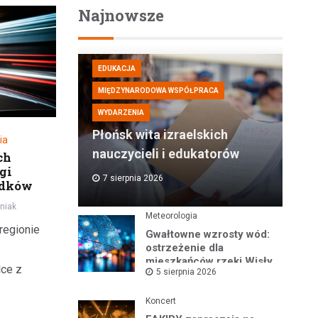
Najnowsze
EDUKACJA
MIĘDZYNARODOWA WSPÓŁPRACA
WYDARZENIA
Płońsk wita izraelskich
ia
nauczycieli i edukatorów
ch
ugi
7 sierpnia 2026
adków
niak
Meteorologia
regionie
Gwałtowne wzrosty wód:
ostrzeżenie dla
mieszkańców rzeki Wisły
lce z
5 sierpnia 2026
i okolic
Koncert