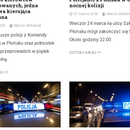
owanych, jedna
nocnej kolizji
wa kierująca
27 marca 2026
Marcin Stefan
ana
Wieczór 24 marca na ulicy Sz
2026
Marcin Stefaniak
Płońsku mógł zakończyć się t
iusze policji z Komendy
Około godziny 22:00
 w Płońsku oraz jednostek
 przeprowadzili w piątek
CZYTAJ DALEJ
olną
LEJ