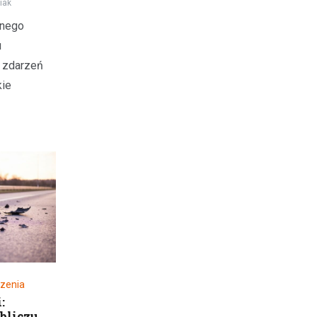
iak
znego
u
 zdarzeń
kie
zenia
:
obliczu