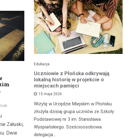
Edukacja
His
o pomnika
Uczniowie z Płońska odkrywają
U
w
lokalną historię w projekcie o
hi
żkim
miejscach pamięci
w
a
wł
15 maja 2026
iętną
P
Wizytę w Urzędzie Miejskim w Płońsku
o właśnie
niak
złożyła dzisiaj grupa uczniów ze Szkoły
 miasteczka
u
Na
Podstawowej nr 3 im. Stanisława
fo
ie Załuski,
Wyspiańskiego. Sześcioosobowa
PA
u. Dwie
delegacja…