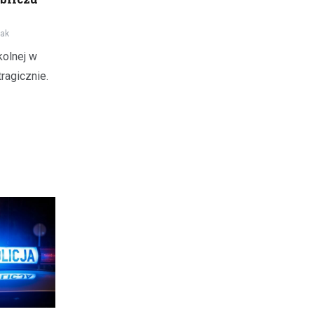
iak
kolnej w
ragicznie.