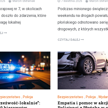
2026
Marcin Stefaniak
7 kwietnia 2026
Marcin Stefan
rajowej nr 7, w okolicach
Podczas minionego świątec
doszło do zdarzenia, które
weekendu na drogach powiat
agę lokalnej
płońskiego odnotowano serię
drogowych, z których wszyst
LEJ
CZYTAJ DALEJ
zpieczeństwo
,
Policja
Bezpieczeństwo
,
Policja
,
Wydar
rzeźwość-lokalnie”:
Empatia i pomoc w akcji
00 kierowców
Policjanci z Płońska w 