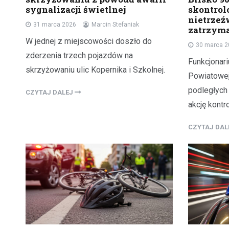
sygnalizacji świetlnej
skontrol
nietrzeź
31 marca 2026
Marcin Stefaniak
zatrzym
W jednej z miejscowości doszło do
30 marca 
zderzenia trzech pojazdów na
Funkcjonar
skrzyżowaniu ulic Kopernika i Szkolnej.
Powiatowej
podległych
CZYTAJ DALEJ
akcję kontr
CZYTAJ DA