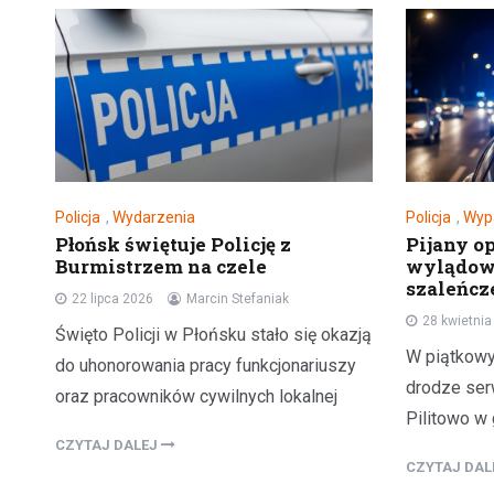
Policja
,
Wydarzenia
Policja
,
Wyp
Płońsk świętuje Policję z
Pijany o
Burmistrzem na czele
wylądowa
szaleńcze
22 lipca 2026
Marcin Stefaniak
28 kwietni
Święto Policji w Płońsku stało się okazją
W piątkowy 
do uhonorowania pracy funkcjonariuszy
drodze ser
oraz pracowników cywilnych lokalnej
Pilitowo w
CZYTAJ DALEJ
CZYTAJ DA