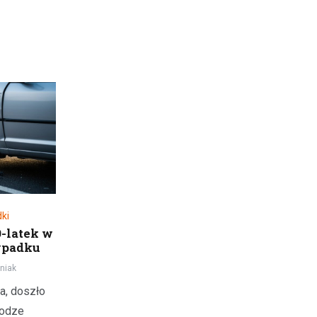
o 
pa
ki
-latek w
ypadku
niak
a, doszło
rodze