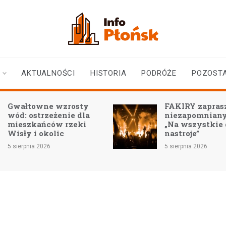
infoplonsk.pl
informacje z Płońska i
okolic | Płońsk online
AKTUALNOŚCI
HISTORIA
PODRÓŻE
POZOST
FAKIRY zapraszają na
Ulica 1 Maja: 
niezapomniany koncert
zbliża się do fi
„Na wszystkie duszy
nastroje”
4 sierpnia 2026
5 sierpnia 2026