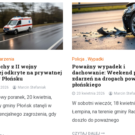
arzenia
Policja
,
Wypadki
hy z II wojny
Poważny wypadek i
j odkryte na prywatnej
dachowanie: Weekend 
w Płońsku
zdarzeń na drogach pow
płońskiego
a 2026
Marcin Stefaniak
20 kwietnia 2026
Marcin Stefa
wy poranek, 20 kwietnia,
W sobotni wieczór, 18 kwietni
 gminy Płońsk stanęli w
Łempina, na terenie gminy Rac
encjalnego zagrożenia, gdy
doszło do poważnego
CZYTAJ DALEJ