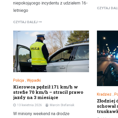
niepokojącego incydentu z udziałem 16-
CZYTAJ DA
letniego
CZYTAJ DALEJ
Policja
,
Wypadki
Kierowca pędził 171 km/h w
strefie 70 km/h – stracił prawo
Kradzież
,
Po
jazdy na 3 miesiące
Złodziej 
schował s
13 kwietnia 2026
Marcin Stefaniak
truskaw
W miniony weekend na drodze