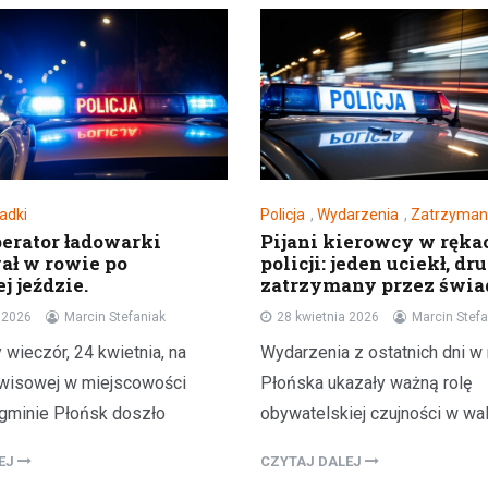
adki
Policja
,
Wydarzenia
,
Zatrzyman
perator ładowarki
Pijani kierowcy w ręka
ł w rowie po
policji: jeden uciekł, dr
j jeździe.
zatrzymany przez świ
a 2026
Marcin Stefaniak
28 kwietnia 2026
Marcin Stefa
wieczór, 24 kwietnia, na
Wydarzenia z ostatnich dni w 
wisowej w miejscowości
Płońska ukazały ważną rolę
 gminie Płońsk doszło
obywatelskiej czujności w wa
LEJ
CZYTAJ DALEJ