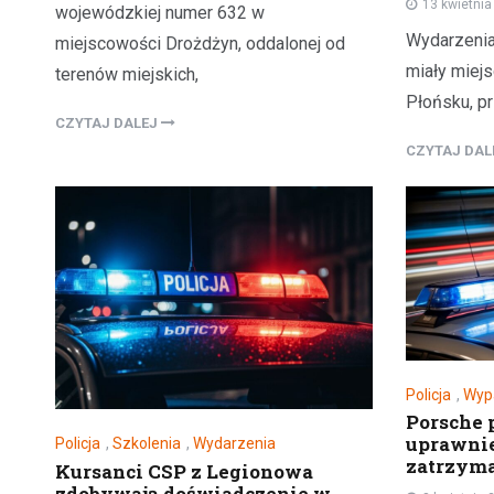
13 kwietni
wojewódzkiej numer 632 w
Wydarzenia 
miejscowości Drożdżyn, oddalonej od
miały miej
terenów miejskich,
Płońsku, p
CZYTAJ DALEJ
CZYTAJ DA
Policja
,
Wyp
Porsche 
uprawni
Policja
,
Szkolenia
,
Wydarzenia
zatrzyma
Kursanci CSP z Legionowa
zdobywają doświadczenie w