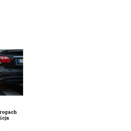
drogach
icja