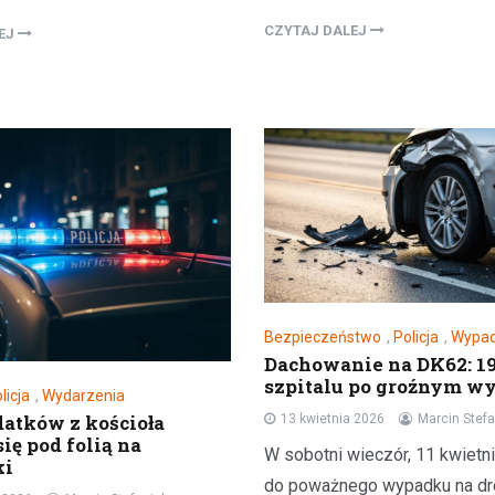
CZYTAJ DALEJ
LEJ
Bezpieczeństwo
,
Policja
,
Wypad
Dachowanie na DK62: 19
szpitalu po groźnym w
licja
,
Wydarzenia
datków z kościoła
13 kwietnia 2026
Marcin Stefa
ię pod folią na
W sobotni wieczór, 11 kwietni
ki
do poważnego wypadku na d