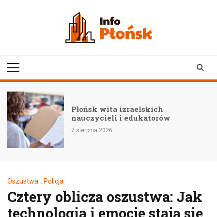
Skip
to
content
infoplonsk.pl
informacje z Płońska i
okolic | Płońsk online
Płońsk wita izraelskich
nauczycieli i edukatorów
7 sierpnia 2026
Oszustwa
,
Policja
Cztery oblicza oszustwa: Jak
technologia i emocje stają się