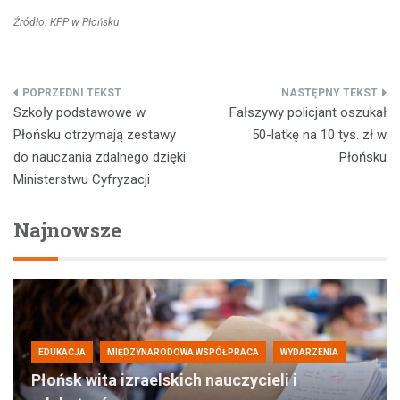
Źródło: KPP w Płońsku
Nawigacja
Szkoły podstawowe w
Fałszywy policjant oszukał
wpisu
Płońsku otrzymają zestawy
50-latkę na 10 tys. zł w
do nauczania zdalnego dzięki
Płońsku
Ministerstwu Cyfryzacji
Najnowsze
EDUKACJA
MIĘDZYNARODOWA WSPÓŁPRACA
WYDARZENIA
Płońsk wita izraelskich nauczycieli i