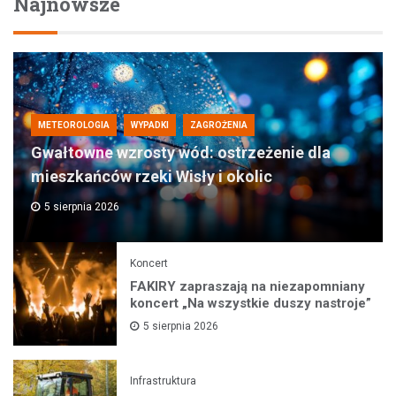
Najnowsze
METEOROLOGIA
WYPADKI
ZAGROŻENIA
Gwałtowne wzrosty wód: ostrzeżenie dla
mieszkańców rzeki Wisły i okolic
5 sierpnia 2026
Koncert
FAKIRY zapraszają na niezapomniany
koncert „Na wszystkie duszy nastroje”
5 sierpnia 2026
Infrastruktura