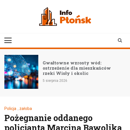
Skip
to
content
infoplonsk.pl
informacje z Płońska i
okolic | Płońsk online
–
Gwałtowne wzrosty wód:
ostrzeżenie dla mieszkańców
rzeki Wisły i okolic
5 sierpnia 2026
Policja
,
żałoba
Pożegnanie oddanego
policjanta Marcina Bawolika