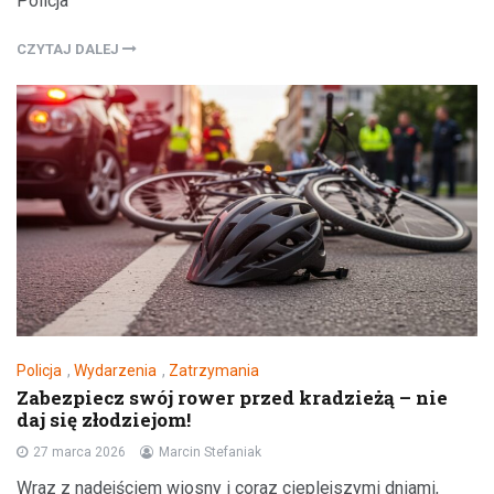
Policja
CZYTAJ DALEJ
Policja
,
Wydarzenia
,
Zatrzymania
Zabezpiecz swój rower przed kradzieżą – nie
daj się złodziejom!
27 marca 2026
Marcin Stefaniak
Wraz z nadejściem wiosny i coraz cieplejszymi dniami,