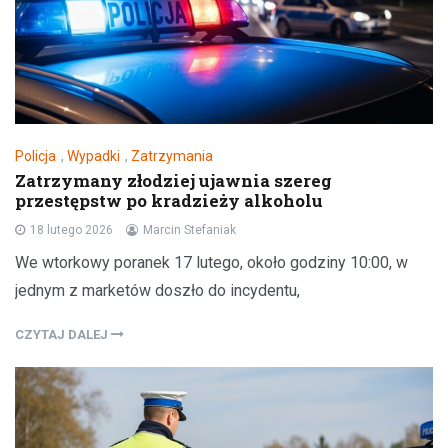
Policja
,
Wypadki
,
Zatrzymania
Zatrzymany złodziej ujawnia szereg
przestępstw po kradzieży alkoholu
18 lutego 2026
Marcin Stefaniak
We wtorkowy poranek 17 lutego, około godziny 10:00, w
jednym z marketów doszło do incydentu,
CZYTAJ DALEJ