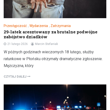
Przestępczość
,
Wydarzenia
,
Zatrzymania
29-latek aresztowany za brutalne podwójne
zabójstwo dziadków
21 lutego 2026
Marcin Stefaniak
W późnych godzinach wieczornych 18 lutego, służby
ratunkowe w Płońsku otrzymały dramatyczne zgłoszenie.
Mężczyzna, który
CZYTAJ DALEJ