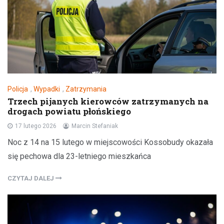
Policja
,
Wypadki
,
Zatrzymania
Trzech pijanych kierowców zatrzymanych na
drogach powiatu płońskiego
17 lutego 2026
Marcin Stefaniak
Noc z 14 na 15 lutego w miejscowości Kossobudy okazała
się pechowa dla 23-letniego mieszkańca
CZYTAJ DALEJ