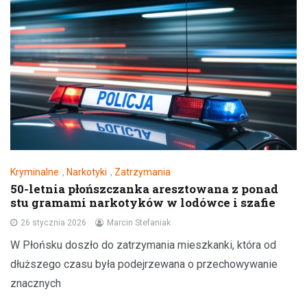
Kryminalne
,
Narkotyki
,
Zatrzymania
50-letnia płońszczanka aresztowana z ponad
stu gramami narkotyków w lodówce i szafie
26 stycznia 2026
Marcin Stefaniak
W Płońsku doszło do zatrzymania mieszkanki, która od
dłuższego czasu była podejrzewana o przechowywanie
znacznych