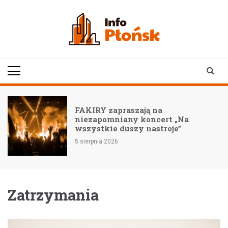
Skip
to
content
infoplonsk.pl
informacje z Płońska i
okolic | Płońsk online
FAKIRY zapraszają na
niezapomniany koncert „Na
wszystkie duszy nastroje”
5 sierpnia 2026
Zatrzymania