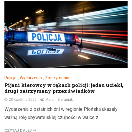
Policja
,
Wydarzenia
,
Zatrzymania
Pijani kierowcy w rękach policji: jeden uciekł,
drugi zatrzymany przez świadków
28 kwietnia 2026
Marcin Stefaniak
Wydarzenia z ostatnich dni w regionie Płońska ukazały
ważną rolę obywatelskiej czujności w walce z
CZYTAJ DALEJ