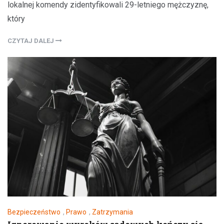
lokalnej komendy zidentyfikowali 29-letniego mężczyznę,
który
CZYTAJ DALEJ
Bezpieczeństwo
,
Prawo
,
Zatrzymania