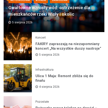
METEOROLOGIA
WYPADKI
ZAGROŻENIA
Gwałtowne wzrosty wód: ostrzeżenie dla
mieszkańców rzeki Wisły i okolic
5 sierpnia 2026
Koncert
FAKIRY zapraszają na niezapomniany
koncert „Na wszystkie duszy nastroje”
5 sierpnia 2026
Infrastruktura
Ulica 1 Maja: Remont zbliża się do
finału
4 sierpnia 2026
Pozostałe