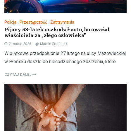
Policja
,
Przestępczość
,
Zatrzymania
Pijany 53-latek uszkodził auto, bo uważał
właściciela za „złego człowieka”
2 marca 2026
Marcin Stefaniak
W piątkowe przedpołudnie 27 lutego na ulicy Mazowieckiej
w Płońsku doszło do niecodziennego zdarzenia, które
CZYTAJ DALEJ