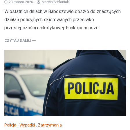
23 marca 2026
Marcin Stefaniak
W ostatnich dniach w Baboszewie doszło do znaczących
działań policyjnych skierowanych przeciwko
przestępczości narkotykowej. Funkcjonariusze
CZYTAJ DALEJ
Policja
,
Wypadki
,
Zatrzymania