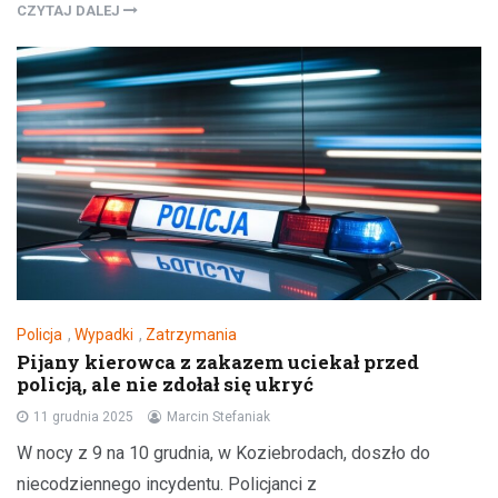
CZYTAJ DALEJ
Policja
,
Wypadki
,
Zatrzymania
Pijany kierowca z zakazem uciekał przed
policją, ale nie zdołał się ukryć
11 grudnia 2025
Marcin Stefaniak
W nocy z 9 na 10 grudnia, w Koziebrodach, doszło do
niecodziennego incydentu. Policjanci z