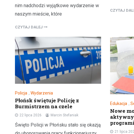
nim nadchodzi wyjątkowe wydarzenie w
CZYTAJ DA
naszym mieście, które
CZYTAJ DALEJ
Policja
,
Wydarzenia
Płońsk świętuje Policję z
Edukacja
,
S
Burmistrzem na czele
Nowe moż
22 lipca 2026
Marcin Stefaniak
aktywny
programi
Święto Policji w Płońsku stało się okazją
21 lipca 20
do uhonorowania pracy funkcjonariuszy