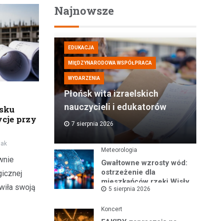
Najnowsze
EDUKACJA
MIĘDZYNARODOWA WSPÓŁPRACA
WYDARZENIA
Płońsk wita izraelskich
nauczycieli i edukatorów
ńsku
ycje przy
7 sierpnia 2026
iak
Meteorologia
wnie
Gwałtowne wzrosty wód:
ostrzeżenie dla
gicznej
mieszkańców rzeki Wisły
wiła swoją
5 sierpnia 2026
i okolic
Koncert