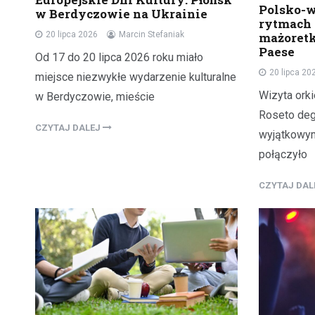
Polsko-w
w Berdyczowie na Ukrainie
rytmach 
mażoretk
20 lipca 2026
Marcin Stefaniak
Paese
Od 17 do 20 lipca 2026 roku miało
20 lipca 20
miejsce niezwykłe wydarzenie kulturalne
Wizyta ork
w Berdyczowie, mieście
Roseto degl
CZYTAJ DALEJ
wyjątkowym
połączyło
CZYTAJ DA