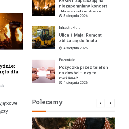
FAKIRY zapraszają na
niezapomniany koncert
„Na wszystkie duszy
5 sierpnia 2026
nastroje”
Infrastruktura
Ulica 1 Maja: Remont
zbliża się do finału
4 sierpnia 2026
Pozostałe
yźnie:
Pożyczka przez telefon
ęto dla
na dowód – czy to
możliwe?
4 sierpnia 2026
iak
Polecamy
yjątkowe
łączy