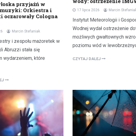
wody: ostrzeżenie IM
łoska przyjaźń w
muzyki: Orkiestra i
17 lipca 2026
Marcin Stefania
i oczarowały Cologna
Instytut Meteorologii i Gospo
Wodnej wydał ostrzeżenie do
26
Marcin Stefaniak
możliwych gwałtownych wzr
iestry i zespołu mażoretek w
poziomu wód w lewobrzeżny
i Abruzzi stała się
 wydarzeniem, które
CZYTAJ DALEJ
LEJ