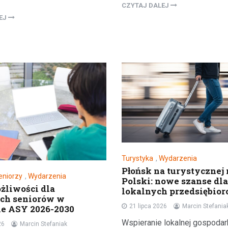
CZYTAJ DALEJ
LEJ
Aktualności
Odnowienie historyczneg
w Gralewie
11 grudnia 2023
Turystyka
,
Wydarzenia
Dnia 9 grudnia, powiewało odśw
Płońsk na turystycznej
atmosferą w Starym Gralewie. T
eniorzy
,
Wydarzenia
Polski: nowe szanse dla
tego dnia, mieszkańcy i goście
liwości dla
lokalnych przedsiębio
ch seniorów w
zgromadzili się na…
21 lipca 2026
Marcin Stefania
e ASY 2026-2030
Wspieranie lokalnej gospodar
26
Marcin Stefaniak