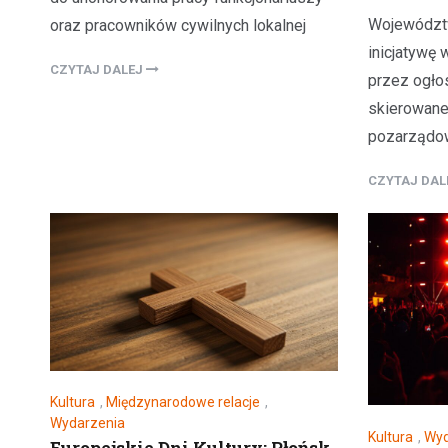
Województ
oraz pracowników cywilnych lokalnej
inicjatywę
CZYTAJ DALEJ
przez ogło
skierowane
pozarządo
CZYTAJ DA
Kultura
,
Międzynarodowe relacje
,
Wydarzenia
Kultura
,
Wyd
Europejskie Dni Kultury: Płońsk