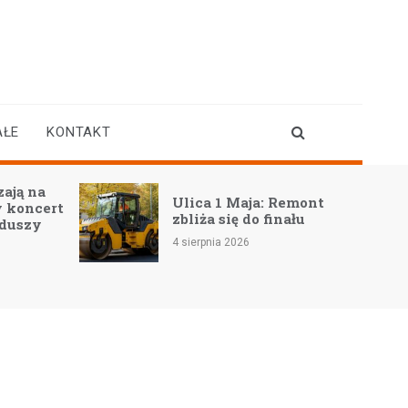
AŁE
KONTAKT
Pożyczka przez telefon
Remont
na dowód – czy to
nału
możliwe?
4 sierpnia 2026