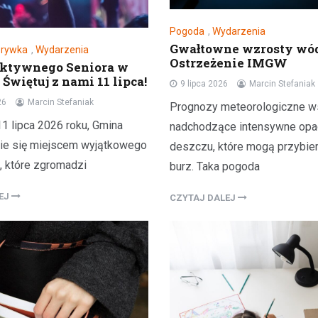
Pogoda
,
Wydarzenia
Gwałtowne wzrosty wó
zrywka
,
Wydarzenia
Ostrzeżenie IMGW
Aktywnego Seniora w
 Świętuj z nami 11 lipca!
9 lipca 2026
Marcin Stefaniak
26
Marcin Stefaniak
Prognozy meteorologiczne w
1 lipca 2026 roku, Gmina
nadchodzące intensywne opa
nie się miejscem wyjątkowego
deszczu, które mogą przybie
, które zgromadzi
burz. Taka pogoda
LEJ
CZYTAJ DALEJ