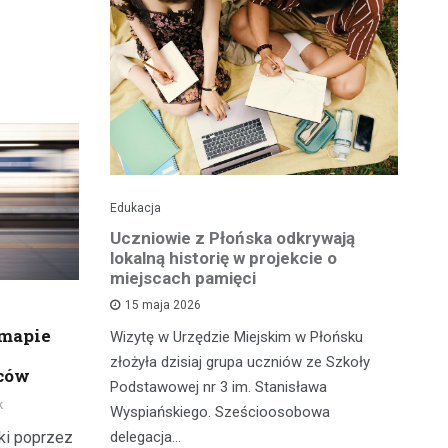
Edukacja
His
o pomnika
Uczniowie z Płońska odkrywają
U
lokalną historię w projekcie o
hi
miejscach pamięci
w
wł
15 maja 2026
iętną
P
 mapie
Wizytę w Urzędzie Miejskim w Płońsku
o właśnie
złożyła dzisiaj grupa uczniów ze Szkoły
 miasteczka
rców
Na
Podstawowej nr 3 im. Stanisława
fo
k
Wyspiańskiego. Sześcioosobowa
PA
delegacja…
ki poprzez