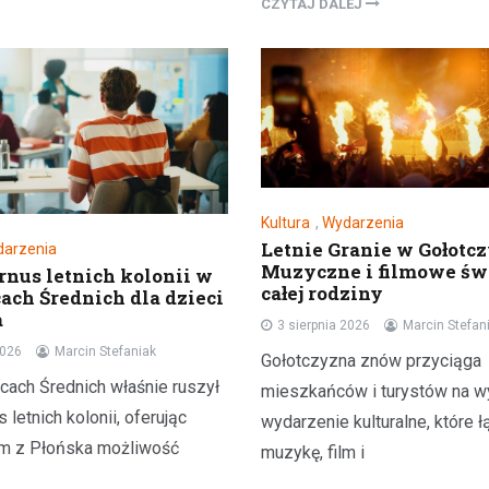
CZYTAJ DALEJ
Kultura
,
Wydarzenia
Letnie Granie w Gołotcz
arzenia
Muzyczne i filmowe świ
urnus letnich kolonii w
całej rodziny
ach Średnich dla dzieci
a
3 sierpnia 2026
Marcin Stefan
2026
Marcin Stefaniak
Gołotczyzna znów przyciąga
ach Średnich właśnie ruszył
mieszkańców i turystów na w
s letnich kolonii, oferując
wydarzenie kulturalne, które 
m z Płońska możliwość
muzykę, film i