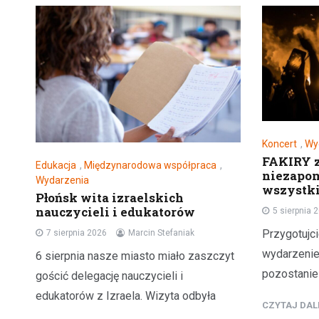
Koncert
,
Wy
FAKIRY z
Edukacja
,
Międzynarodowa współpraca
,
niezapom
Wydarzenia
wszystki
Płońsk wita izraelskich
nauczycieli i edukatorów
5 sierpnia 
Przygotujc
7 sierpnia 2026
Marcin Stefaniak
wydarzenie
6 sierpnia nasze miasto miało zaszczyt
pozostanie
gościć delegację nauczycieli i
edukatorów z Izraela. Wizyta odbyła
CZYTAJ DA