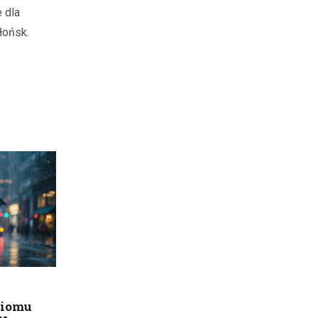
o 
e dla
pa
łońsk.
ziomu