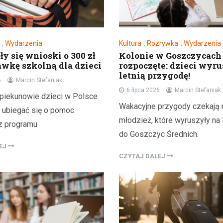
,
Wydarzenia
Kultura
,
Rozrywka
,
Wydarzenia
y się wnioski o 300 zł
Kolonie w Goszczycach
wkę szkolną dla dzieci
rozpoczęte: dzieci wyru
letnią przygodę!
6
Marcin Stefaniak
6 lipca 2026
Marcin Stefaniak
opiekunowie dzieci w Polsce
Wakacyjne przygody czekają n
 ubiegać się o pomoc
młodzież, które wyruszyły na 
z programu
do Goszczyc Średnich.
LEJ
CZYTAJ DALEJ