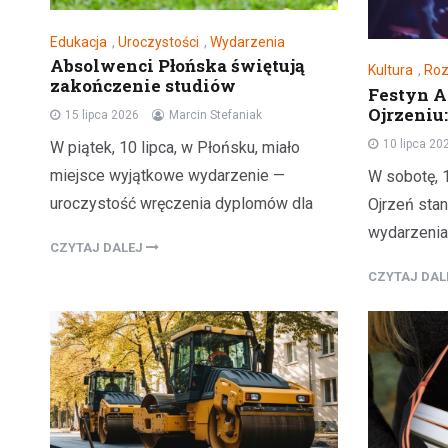
Edukacja
,
Uroczystości
,
Wydarzenia
Absolwenci Płońska świętują
Kultura
,
Ro
zakończenie studiów
Festyn 
Ojrzeniu:
15 lipca 2026
Marcin Stefaniak
10 lipca 20
W piątek, 10 lipca, w Płońsku, miało
miejsce wyjątkowe wydarzenie —
W sobotę, 1
uroczystość wręczenia dyplomów dla
Ojrzeń sta
wydarzenia
CZYTAJ DALEJ
CZYTAJ DA