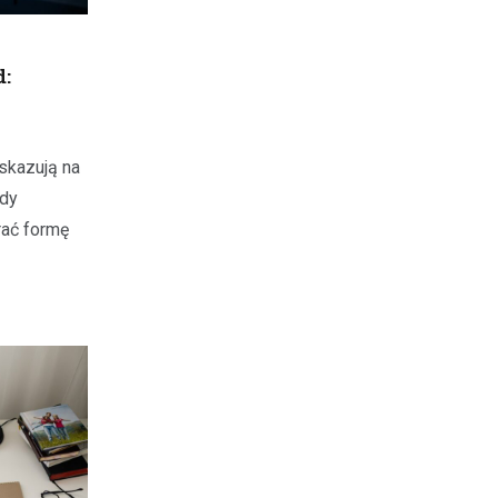
d:
skazują na
dy
rać formę