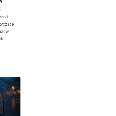
GW
k
darki
tyczące
ostów
ch