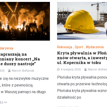
Rekreacja
,
Sport
,
Wydarzenia
darzenia
Kryta pływalnia w Pło
apraszają na
znów otwarta, a inwest
niany koncert „Na
ul. Kopernika w toku
e duszy nastroje”
4 sierpnia 2026
Marcin Stefan
2026
Marcin Stefaniak
Płońska kryta pływalnia pono
ie się na niezwykłe muzyczne
otwarta po przerwie technolo
, które z pewnością
Płońska kryta pływalnia wzno
 w Waszej pamięci na długo.
działalność po
LEJ