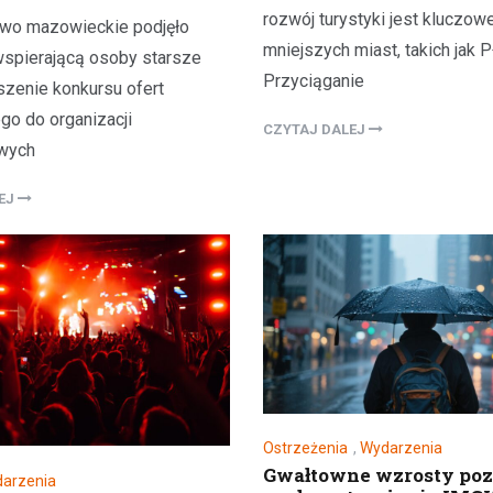
rozwój turystyki jest kluczow
wo mazowieckie podjęło
mniejszych miast, takich jak P
 wspierającą osoby starsze
Przyciąganie
szenie konkursu ofert
go do organizacji
CZYTAJ DALEJ
wych
LEJ
Ostrzeżenia
,
Wydarzenia
Gwałtowne wzrosty po
arzenia