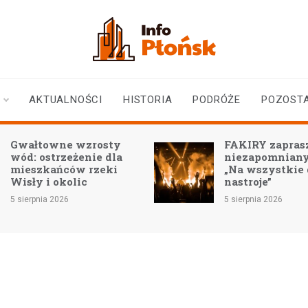
infoplonsk.pl
informacje z Płońska i
okolic | Płońsk online
AKTUALNOŚCI
HISTORIA
PODRÓŻE
POZOST
FAKIRY zapraszają na
Ulica 1 Maja: 
niezapomniany koncert
zbliża się do fi
„Na wszystkie duszy
nastroje”
4 sierpnia 2026
5 sierpnia 2026