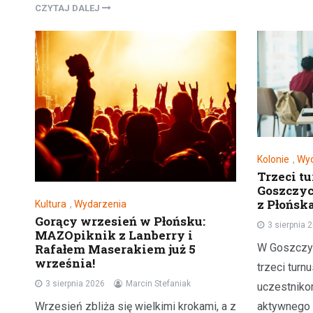
CZYTAJ DALEJ
Kolonie
,
Wyd
Trzeci t
Goszczyc
z Płońsk
Kultura
,
Wydarzenia
Gorący wrzesień w Płońsku:
3 sierpnia 
MAZOpiknik z Lanberry i
Rafałem Maserakiem już 5
W Goszczyc
września!
trzeci turnu
3 sierpnia 2026
Marcin Stefaniak
uczestniko
Wrzesień zbliża się wielkimi krokami, a z
aktywnego