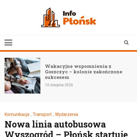
Skip
to
content
infoplonsk.pl
informacje z Płońska i
okolic | Płońsk online
Wakacyjne wspomnienia z
Goszczyc – kolonie zakończone
sukcesem
10 sierpnia 2026
Komunikacja
,
Transport
,
Wydarzenia
Nowa linia autobusowa
Wyszogród – Płońsk startuje