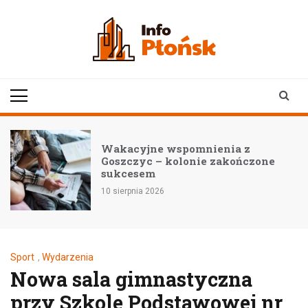
Skip
to
content
infoplonsk.pl
informacje z Płońska i
okolic | Płońsk online
Wakacyjne wspomnienia z
Goszczyc – kolonie zakończone
sukcesem
10 sierpnia 2026
Sport
,
Wydarzenia
Nowa sala gimnastyczna
przy Szkole Podstawowej nr