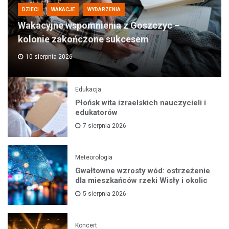
DZIECI
WAKACJE
WYDARZENIA
Wakacyjne wspomnienia z Goszczyc –
kolonie zakończone sukcesem
10 sierpnia 2026
Edukacja
Płońsk wita izraelskich nauczycieli i
edukatorów
7 sierpnia 2026
Meteorologia
Gwałtowne wzrosty wód: ostrzeżenie
dla mieszkańców rzeki Wisły i okolic
5 sierpnia 2026
Koncert