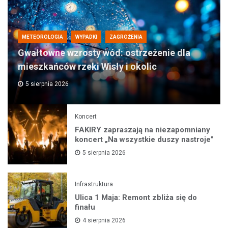
METEOROLOGIA
WYPADKI
ZAGROŻENIA
Gwałtowne wzrosty wód: ostrzeżenie dla
mieszkańców rzeki Wisły i okolic
5 sierpnia 2026
Koncert
FAKIRY zapraszają na niezapomniany
koncert „Na wszystkie duszy nastroje”
5 sierpnia 2026
Infrastruktura
Ulica 1 Maja: Remont zbliża się do
finału
4 sierpnia 2026