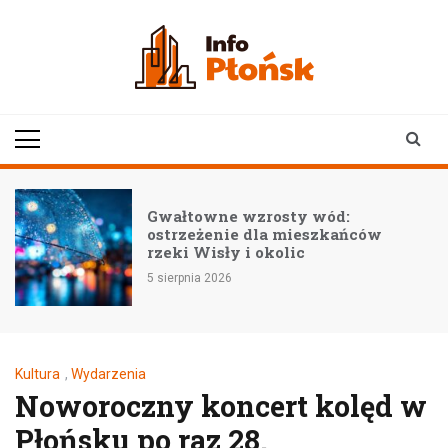
Skip
to
content
infoplonsk.pl
informacje z Płońska i
okolic | Płońsk online
Gwałtowne wzrosty wód:
ostrzeżenie dla mieszkańców
rzeki Wisły i okolic
5 sierpnia 2026
Kultura
,
Wydarzenia
Noworoczny koncert kolęd w
Płońsku po raz 28.