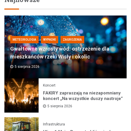
METEOROLOGIA
WYPADKI
ZAGROŻENIA
Gwałtowne wzrosty wód: ostrzeżenie dla
mieszkańców rzeki Wisły i okolic
5 sierpnia 2026
Koncert
FAKIRY zapraszają na niezapomniany
koncert „Na wszystkie duszy nastroje”
5 sierpnia 2026
Infrastruktura