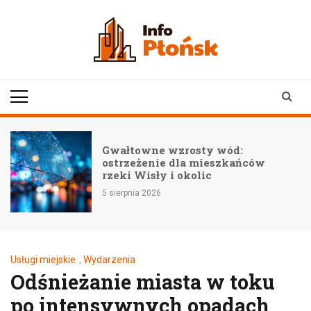
Skip
to
content
infoplonsk.pl
informacje z Płońska i
okolic | Płońsk online
Gwałtowne wzrosty wód:
ostrzeżenie dla mieszkańców
rzeki Wisły i okolic
5 sierpnia 2026
5
Usługi miejskie
,
Wydarzenia
Odśnieżanie miasta w toku
po intensywnych opadach