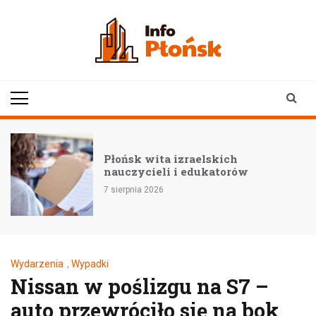
Skip
to
content
infoplonsk.pl
informacje z Płońska i
okolic | Płońsk online
Płońsk wita izraelskich
nauczycieli i edukatorów
7 sierpnia 2026
Wydarzenia
,
Wypadki
Nissan w poślizgu na S7 –
auto przewróciło się na bok