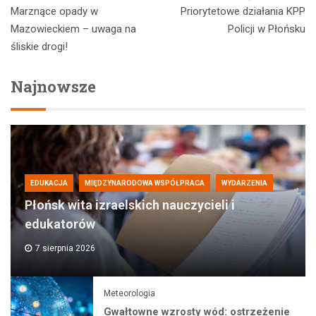
Nawigacja
Marznące opady w
Priorytetowe działania KPP
wpisu
Mazowieckiem – uwaga na
Policji w Płońsku
śliskie drogi!
Najnowsze
EDUKACJA
MIĘDZYNARODOWA WSPÓŁPRACA
WYDARZENIA
Płońsk wita izraelskich nauczycieli i
edukatorów
7 sierpnia 2026
Meteorologia
Gwałtowne wzrosty wód: ostrzeżenie