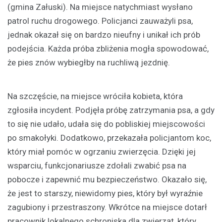
(gmina Załuski). Na miejsce natychmiast wysłano
patrol ruchu drogowego. Policjanci zauważyli psa,
jednak okazał się on bardzo nieufny i unikał ich prób
podejścia. Każda próba zbliżenia mogła spowodować,
że pies znów wybiegłby na ruchliwą jezdnię.
Na szczęście, na miejsce wróciła kobieta, która
zgłosiła incydent. Podjęła próbę zatrzymania psa, a gdy
to się nie udało, udała się do pobliskiej miejscowości
po smakołyki. Dodatkowo, przekazała policjantom koc,
który miał pomóc w ogrzaniu zwierzęcia. Dzięki jej
wsparciu, funkcjonariusze zdołali zwabić psa na
pobocze i zapewnić mu bezpieczeństwo. Okazało się,
że jest to starszy, niewidomy pies, który był wyraźnie
zagubiony i przestraszony. Wkrótce na miejsce dotarł
pracownik lokalnego schroniska dla zwierząt, który