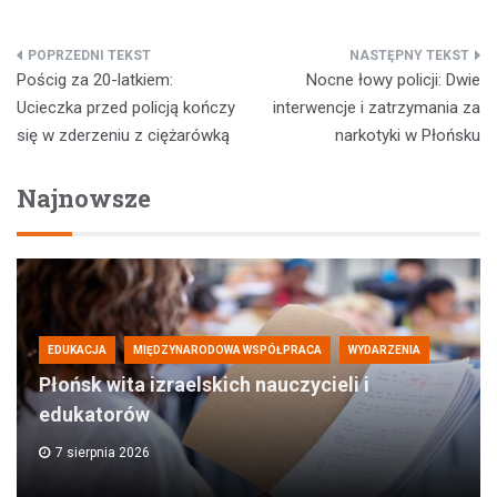
Nawigacja
Pościg za 20-latkiem:
Nocne łowy policji: Dwie
wpisu
Ucieczka przed policją kończy
interwencje i zatrzymania za
się w zderzeniu z ciężarówką
narkotyki w Płońsku
Najnowsze
EDUKACJA
MIĘDZYNARODOWA WSPÓŁPRACA
WYDARZENIA
Płońsk wita izraelskich nauczycieli i
edukatorów
7 sierpnia 2026