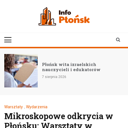
Skip
to
content
infoplonsk.pl
informacje z Płońska i
okolic | Płońsk online
Płońsk wita izraelskich
nauczycieli i edukatorów
7 sierpnia 2026
Warsztaty
,
Wydarzenia
Mikroskopowe odkrycia w
Płońsku: Warsztaty w