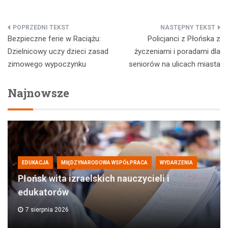
Nawigacja
Bezpieczne ferie w Raciążu:
Policjanci z Płońska z
wpisu
Dzielnicowy uczy dzieci zasad
życzeniami i poradami dla
zimowego wypoczynku
seniorów na ulicach miasta
Najnowsze
EDUKACJA
MIĘDZYNARODOWA WSPÓŁPRACA
WYDARZENIA
Płońsk wita izraelskich nauczycieli i
edukatorów
7 sierpnia 2026