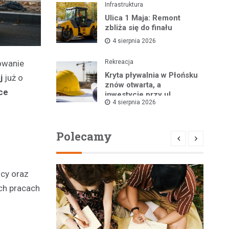
Infrastruktura
Ulica 1 Maja: Remont
zbliża się do finału
4 sierpnia 2026
owanie
Rekreacja
Kryta pływalnia w Płońsku
j
już o
znów otwarta, a
ce
inwestycje przy ul.
4 sierpnia 2026
Kopernika w toku
Polecamy
cy oraz
ch pracach