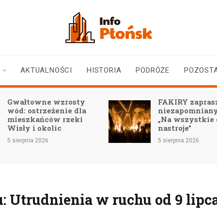
infoplonsk.pl
informacje z Płońska i
okolic | Płońsk online
AKTUALNOŚCI
HISTORIA
PODRÓŻE
POZOST
Gwałtowne wzrosty
FAKIRY zaprasz
wód: ostrzeżenie dla
niezapomniany
mieszkańców rzeki
„Na wszystkie
Wisły i okolic
nastroje”
5 sierpnia 2026
5 sierpnia 2026
: Utrudnienia w ruchu od 9 lipc