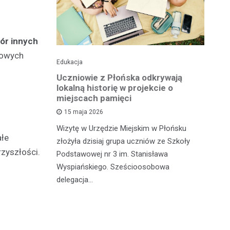
ór innych
nowych
Edukacja
His
o pomnika
Uczniowie z Płońska odkrywają
U
lokalną historię w projekcie o
hi
miejscach pamięci
w
wł
15 maja 2026
iętną
P
Wizytę w Urzędzie Miejskim w Płońsku
o właśnie
ałe
złożyła dzisiaj grupa uczniów ze Szkoły
 miasteczka
Na
zyszłości.
Podstawowej nr 3 im. Stanisława
fo
Wyspiańskiego. Sześcioosobowa
PA
delegacja…
o 
pa