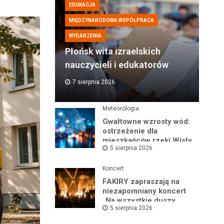
EDUKACJA
MIĘDZYNARODOWA WSPÓŁPRACA
WYDARZENIA
Płońsk wita izraelskich
nauczycieli i edukatorów
7 sierpnia 2026
Meteorologia
Gwałtowne wzrosty wód:
ostrzeżenie dla
mieszkańców rzeki Wisły
5 sierpnia 2026
i okolic
Koncert
FAKIRY zapraszają na
niezapomniany koncert
„Na wszystkie duszy
5 sierpnia 2026
nastroje”