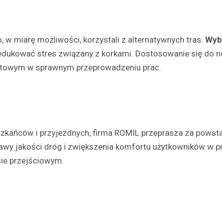
 w miarę możliwości, korzystali z alternatywnych tras.
Wyb
edukować stres związany z korkami. Dostosowanie się do 
Aktualności
towym w sprawnym przeprowadzeniu prac.
Odnowienie historyczneg
w Gralewie
11 grudnia 2023
Dnia 9 grudnia, powiewało odśw
atmosferą w Starym Gralewie. T
szkańców i przyjezdnych, firma ROMIL przeprasza za powst
tego dnia, mieszkańcy i goście
wy jakości dróg i zwiększenia komfortu użytkowników w pr
zgromadzili się na…
sie przejściowym.