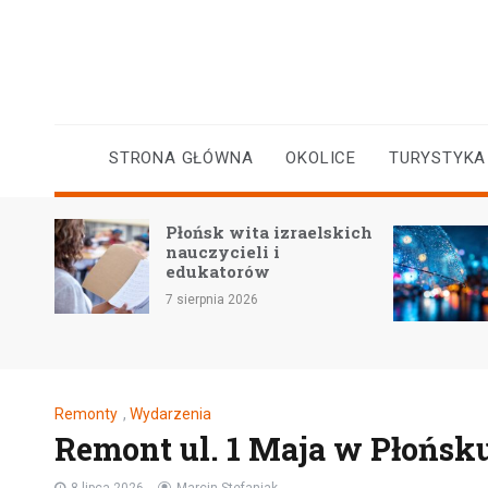
Skip
to
content
STRONA GŁÓWNA
OKOLICE
TURYSTYKA
kiej
Płońsk wita izraelskich
ra
nauczycieli i
edukatorów
7 sierpnia 2026
Remonty
,
Wydarzenia
Remont ul. 1 Maja w Płońsku