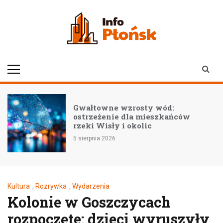
Skip
to
content
infoplonsk.pl
informacje z Płońska i
okolic | Płońsk online
–
Gwałtowne wzrosty wód:
ostrzeżenie dla mieszkańców
rzeki Wisły i okolic
5 sierpnia 2026
Kultura
,
Rozrywka
,
Wydarzenia
Kolonie w Goszczycach
rozpoczęte: dzieci wyruszyły