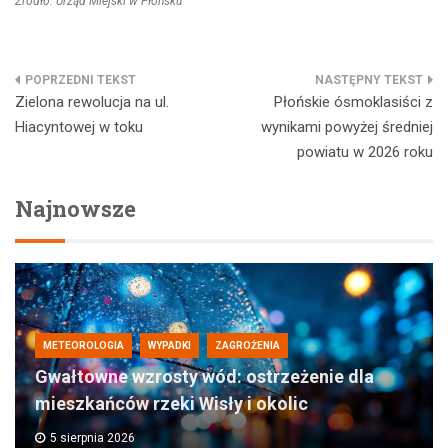
Źródło: Urząd Miejski w Płońsku
Nawigacja
Zielona rewolucja na ul.
Płońskie ósmoklasiści z
wpisu
Hiacyntowej w toku
wynikami powyżej średniej
powiatu w 2026 roku
Najnowsze
METEOROLOGIA
WYPADKI
ZAGROŻENIA
Gwałtowne wzrosty wód: ostrzeżenie dla
mieszkańców rzeki Wisły i okolic
5 sierpnia 2026