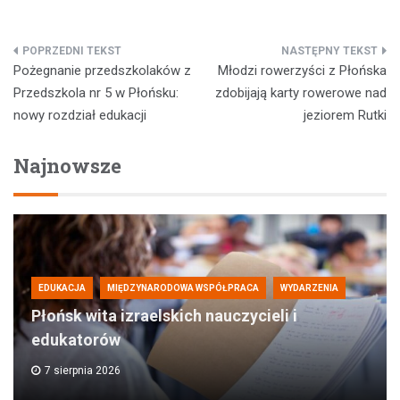
Nawigacja
Pożegnanie przedszkolaków z
Młodzi rowerzyści z Płońska
wpisu
Przedszkola nr 5 w Płońsku:
zdobijają karty rowerowe nad
nowy rozdział edukacji
jeziorem Rutki
Najnowsze
EDUKACJA
MIĘDZYNARODOWA WSPÓŁPRACA
WYDARZENIA
Płońsk wita izraelskich nauczycieli i
edukatorów
7 sierpnia 2026