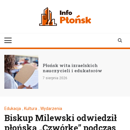
Skip
to
content
infoplonsk.pl
informacje z Płońska i
okolic | Płońsk online
Płońsk wita izraelskich
nauczycieli i edukatorów
7 sierpnia 2026
Edukacja
,
Kultura
,
Wydarzenia
Biskup Milewski odwiedził
płońską „Czwórkę” podczas