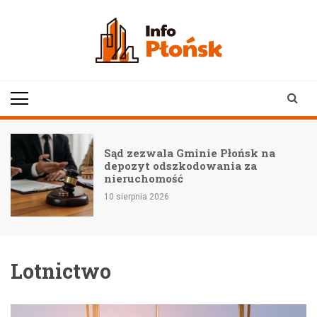
Skip
to
content
infoplonsk.pl
informacje z Płońska i
okolic | Płońsk online
Sąd zezwala Gminie Płońsk na
z
depozyt odszkodowania za
nieruchomość
10 sierpnia 2026
Lotnictwo