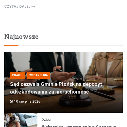
CZYTAJ DALEJ
Najnowsze
PRAWO
WYDARZENIA
Sąd zezwala Gminie Płońsk na depozyt
odszkodowania za nieruchomość
10 sierpnia 2026
Dzieci
Wakacyjne wspomnienia z Goszczyc –