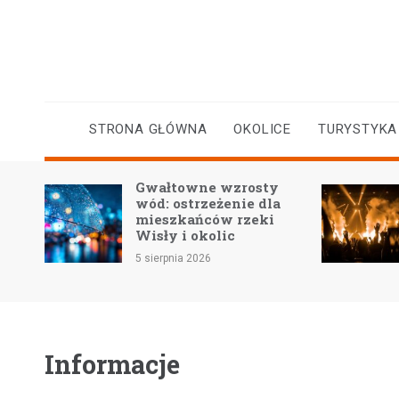
Skip
to
content
STRONA GŁÓWNA
OKOLICE
TURYSTYKA
kiej
Gwałtowne wzrosty
ra
wód: ostrzeżenie dla
mieszkańców rzeki
Wisły i okolic
5 sierpnia 2026
Informacje