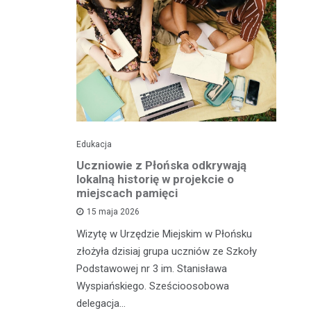
Edukacja
His
o pomnika
Uczniowie z Płońska odkrywają
U
lokalną historię w projekcie o
hi
miejscach pamięci
w
wł
15 maja 2026
iętną
P
Wizytę w Urzędzie Miejskim w Płońsku
o właśnie
złożyła dzisiaj grupa uczniów ze Szkoły
 miasteczka
Na
Podstawowej nr 3 im. Stanisława
fo
Wyspiańskiego. Sześcioosobowa
PA
delegacja…