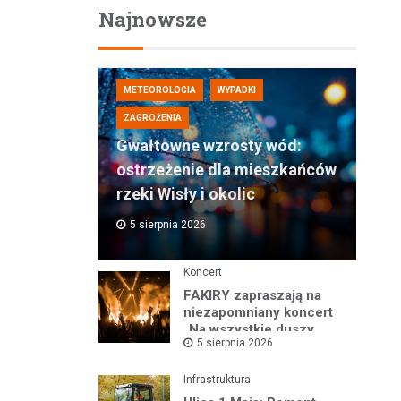
Najnowsze
METEOROLOGIA
WYPADKI
ZAGROŻENIA
Gwałtowne wzrosty wód:
ostrzeżenie dla mieszkańców
rzeki Wisły i okolic
5 sierpnia 2026
Koncert
FAKIRY zapraszają na
niezapomniany koncert
„Na wszystkie duszy
5 sierpnia 2026
nastroje”
Infrastruktura