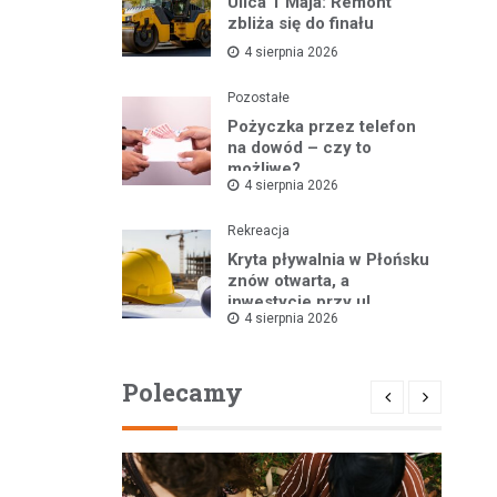
Ulica 1 Maja: Remont
zbliża się do finału
4 sierpnia 2026
Pozostałe
Pożyczka przez telefon
na dowód – czy to
możliwe?
4 sierpnia 2026
Rekreacja
Kryta pływalnia w Płońsku
znów otwarta, a
inwestycje przy ul.
4 sierpnia 2026
Kopernika w toku
Polecamy