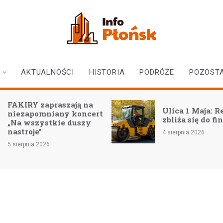
infoplonsk.pl
informacje z Płońska i
okolic | Płońsk online
AKTUALNOŚCI
HISTORIA
PODRÓŻE
POZOST
FAKIRY zapraszają na
Ulica 1 Maja: 
niezapomniany koncert
zbliża się do fi
„Na wszystkie duszy
nastroje”
4 sierpnia 2026
5 sierpnia 2026