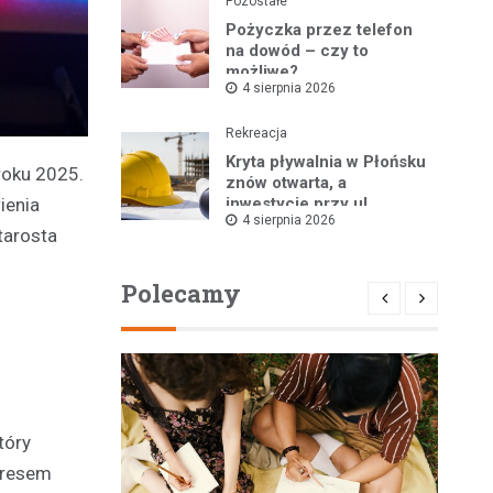
Pozostałe
Pożyczka przez telefon
na dowód – czy to
możliwe?
4 sierpnia 2026
Rekreacja
Kryta pływalnia w Płońsku
roku 2025.
znów otwarta, a
ienia
inwestycje przy ul.
4 sierpnia 2026
Kopernika w toku
tarosta
Polecamy
tóry
okresem