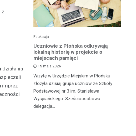
 z
Edukacja
His
o pomnika
Uczniowie z Płońska odkrywają
U
lokalną historię w projekcie o
hi
miejscach pamięci
w
wł
15 maja 2026
 działania
iętną
P
Wizytę w Urzędzie Miejskim w Płońsku
zpieczali
o właśnie
złożyła dzisiaj grupa uczniów ze Szkoły
 miasteczka
u imprez
Na
Podstawowej nr 3 im. Stanisława
łeczności
fo
Wyspiańskiego. Sześcioosobowa
PA
delegacja…
o 
pa