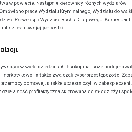
stwa w powiecie. Następnie kierownicy różnych wydziałów
 Omówiono prace Wydziału Kryminalnego, Wydziału do walki
ydziału Prewencji i Wydziału Ruchu Drogowego. Komendant
emat działań swojej jednostki.
Aktualności
Odnowienie historyczneg
licji
w Gralewie
11 grudnia 2023
ywności w wielu dziedzinach. Funkcjonariusze podejmowali
Dnia 9 grudnia, powiewało odśw
i narkotykowej, a także zwalczali cyberprzestępczość. Zabe
atmosferą w Starym Gralewie. T
tego dnia, mieszkańcy i goście
 przemocy domowej, a także uczestniczyli w zabezpieczeni
zgromadzili się na…
działalność profilaktyczna skierowana do młodzieży i spo