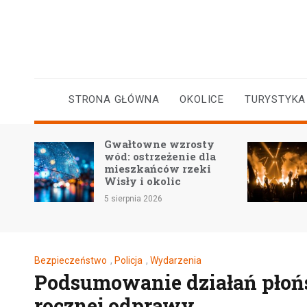
Skip
to
content
STRONA GŁÓWNA
OKOLICE
TURYSTYKA
Gwałtowne wzrosty
FAK
wód: ostrzeżenie dla
nie
mieszkańców rzeki
„Na
Wisły i okolic
nast
5 sierpnia 2026
5 sie
Bezpieczeństwo
,
Policja
,
Wydarzenia
Podsumowanie działań płońsk
rocznej odprawy