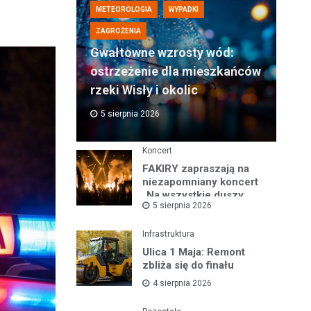
METEOROLOGIA
WYPADKI
ZAGROŻENIA
Gwałtowne wzrosty wód:
ostrzeżenie dla mieszkańców
rzeki Wisły i okolic
5 sierpnia 2026
Koncert
FAKIRY zapraszają na
niezapomniany koncert
„Na wszystkie duszy
5 sierpnia 2026
nastroje”
Infrastruktura
Ulica 1 Maja: Remont
zbliża się do finału
4 sierpnia 2026