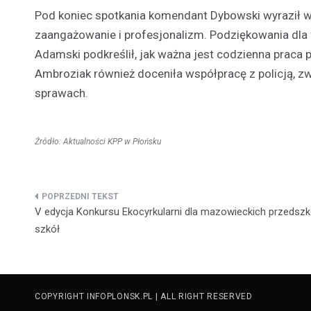
Pod koniec spotkania komendant Dybowski wyraził w
zaangażowanie i profesjonalizm. Podziękowania dla f
Adamski podkreślił, jak ważna jest codzienna praca 
Ambroziak również doceniła współpracę z policją, z
sprawach.
Źródło: Aktualności KPP w Płońsku
Nawigacja
V edycja Konkursu Ekocyrkularni dla mazowieckich przedszko
wpisu
szkół
COPYRIGHT INFOPLONSK.PL | ALL RIGHT RESERVED