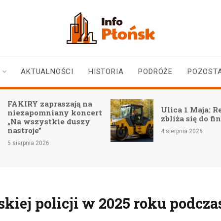
infoplonsk.pl
informacje z Płońska i
okolic | Płońsk online
AKTUALNOŚCI
HISTORIA
PODRÓŻE
POZOST
IRY zapraszają na
Ulica 1 Maja: Remont
zapomniany koncert
zbliża się do finału
 wszystkie duszy
roje”
4 sierpnia 2026
rpnia 2026
iej policji w 2025 roku podcza