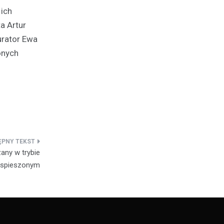
ich
a Artur
urator Ewa
onych
any w trybie
yspieszonym