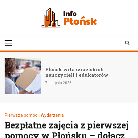
Skip
to
content
infoplonsk.pl
informacje z Płońska i
okolic | Płońsk online
–
Płońsk wita izraelskich
nauczycieli i edukatorów
7 sierpnia 2026
Pierwsza pomoc
,
Wydarzenia
Bezpłatne zajęcia z pierwszej
pomocy w Płońsku – dołącz