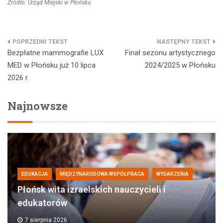
Źródło: Urząd Miejski w Płońsku
Nawigacja
Bezpłatne mammografie LUX
Finał sezonu artystycznego
wpisu
MED w Płońsku już 10 lipca
2024/2025 w Płońsku
2026 r.
Najnowsze
EDUKACJA
MIĘDZYNARODOWA WSPÓŁPRACA
WYDARZENIA
Płońsk wita izraelskich nauczycieli i
edukatorów
7 sierpnia 2026