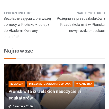
Nawigacja
Bezpłatne zajęcia z pierwszej
Pożegnanie przedszkolaków z
wpisu
pomocy w Płońsku – dołącz
Przedszkola nr 5 w Płońsku:
do Akademii Ochrony
nowy rozdział edukacji
Ludności!
Najnowsze
EDUKACJA
MIĘDZYNARODOWA WSPÓŁPRACA
WYDARZENIA
Płońsk wita izraelskich nauczycieli i
edukatorów
7 sierpnia 2026