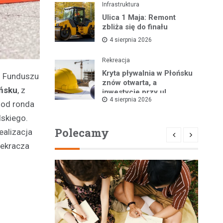
Infrastruktura
Ulica 1 Maja: Remont
zbliża się do finału
4 sierpnia 2026
Rekreacja
Kryta pływalnia w Płońsku
o Funduszu
znów otwarta, a
ońsku
, z
inwestycje przy ul.
4 sierpnia 2026
Kopernika w toku
 od ronda
lskiego.
Polecamy
ealizacja
zekracza