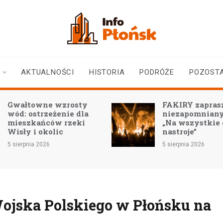
infoplonsk.pl
informacje z Płońska i
okolic | Płońsk online
AKTUALNOŚCI
HISTORIA
PODRÓŻE
POZOST
łtowne wzrosty
FAKIRY zapraszają n
: ostrzeżenie dla
niezapomniany konc
szkańców rzeki
„Na wszystkie duszy
y i okolic
nastroje”
rpnia 2026
5 sierpnia 2026
Wojska Polskiego w Płońsku na