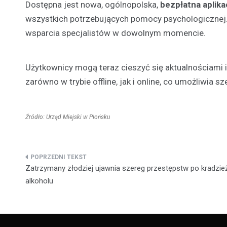
Dostępna jest nowa, ogólnopolska,
bezpłatna aplik
wszystkich potrzebujących pomocy psychologicznej. 
wsparcia specjalistów w dowolnym momencie.
Użytkownicy mogą teraz cieszyć się aktualnościami 
zarówno w trybie offline, jak i online, co umożliwia s
Źródło: Urząd Miejski w Płońsku
Nawigacja
Zatrzymany złodziej ujawnia szereg przestępstw po kradzie
wpisu
alkoholu