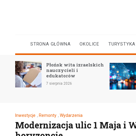
Skip
to
content
STRONA GŁÓWNA
OKOLICE
TURYSTYKA
Gwa
Płońsk wita izraelskich
wód
nauczycieli i
mie
edukatorów
Wisł
7 sierpnia 2026
5 sie
Inwestycje
,
Remonty
,
Wydarzenia
Modernizacja ulic 1 Maja i 
horyzoncie