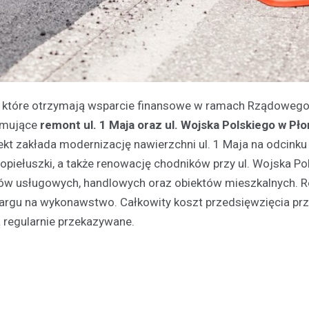
, które otrzymają wsparcie finansowe w ramach Rządoweg
ejmujące
remont ul. 1 Maja oraz ul. Wojska Polskiego w Pł
kt zakłada modernizację nawierzchni ul. 1 Maja na odcinku
piełuszki, a także renowację chodników przy ul. Wojska Po
tów usługowych, handlowych oraz obiektów mieszkalnych. R
etargu na wykonawstwo. Całkowity koszt przedsięwzięcia pr
 regularnie przekazywane.