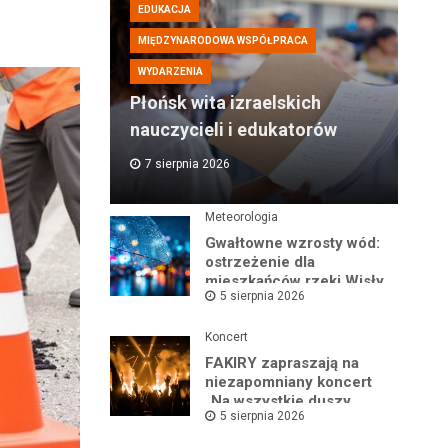
EDUKACJA
MIĘDZYNARODOWA WSPÓŁPRACA
WYDARZENIA
Płońsk wita izraelskich
nauczycieli i edukatorów
7 sierpnia 2026
Meteorologia
Gwałtowne wzrosty wód:
ostrzeżenie dla
mieszkańców rzeki Wisły
5 sierpnia 2026
i okolic
Koncert
FAKIRY zapraszają na
niezapomniany koncert
„Na wszystkie duszy
5 sierpnia 2026
nastroje”