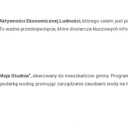
 Aktywności Ekonomicznej Ludności
, którego celem jest 
o ważne przedsięwzięcie, które dostarcza kluczowych info
Aktualności
Odnowienie historyczneg
w Gralewie
11 grudnia 2023
Dnia 9 grudnia, powiewało odśw
atmosferą w Starym Gralewie. T
Moja Studnia”
, skierowany do mieszkańców gminy. Progra
tego dnia, mieszkańcy i goście
gospodarką wodną, promując zarządzanie zasobami wody na 
zgromadzili się na…