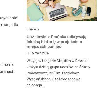
pozyskanie
rmacji dla
Edukacja
His
o pomnika
Uczniowie z Płońska odkrywają
U
lokalną historię w projekcie o
hi
miejscach pamięci
w
wł
15 maja 2026
iętną
P
Wizytę w Urzędzie Miejskim w Płońsku
o właśnie
m ma na
złożyła dzisiaj grupa uczniów ze Szkoły
 miasteczka
Na
terenach
Podstawowej nr 3 im. Stanisława
fo
Wyspiańskiego. Sześcioosobowa
PA
delegacja…
o 
pa