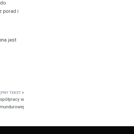
 do
 porad i
pna jest
współpracy w
 mundurowej