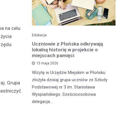
ma na celu
Edukacja
His
 życia
o pomnika
Uczniowie z Płońska odkrywają
U
rzędu.
lokalną historię w projekcie o
hi
miejscach pamięci
w
wł
15 maja 2026
iętną
P
Wizytę w Urzędzie Miejskim w Płońsku
o właśnie
złożyła dzisiaj grupa uczniów ze Szkoły
 miasteczka
aj. Grupa
Na
Podstawowej nr 3 im. Stanisława
zestniczyć
fo
Wyspiańskiego. Sześcioosobowa
PA
delegacja…
o 
pa