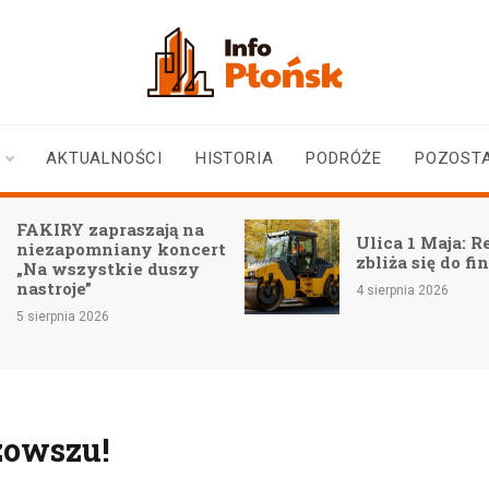
infoplonsk.pl
informacje z Płońska i
okolic | Płońsk online
AKTUALNOŚCI
HISTORIA
PODRÓŻE
POZOST
FAKIRY zapraszają na
Ulica 1 Maja: 
niezapomniany koncert
zbliża się do fi
„Na wszystkie duszy
nastroje”
4 sierpnia 2026
5 sierpnia 2026
zowszu!