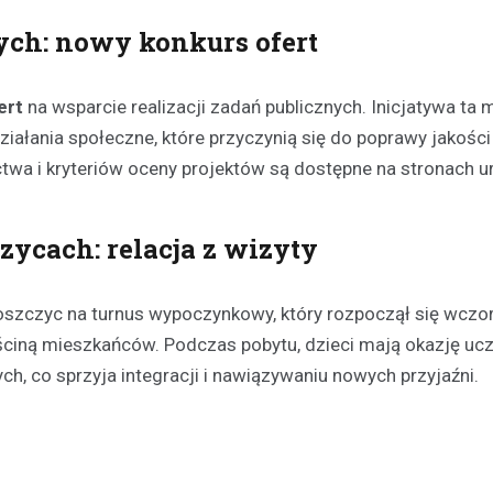
ych: nowy konkurs ofert
ert
na wsparcie realizacji zadań publicznych. Inicjatywa ta 
Aktualności
ałania społeczne, które przyczynią się do poprawy jakości
Odnowienie historyczneg
wa i kryteriów oceny projektów są dostępne na stronach u
w Gralewie
11 grudnia 2023
zycach: relacja z wizyty
Dnia 9 grudnia, powiewało odśw
atmosferą w Starym Gralewie. T
tego dnia, mieszkańcy i goście
Goszczyc na turnus wypoczynkowy, który rozpoczął się wczor
zgromadzili się na…
gościną mieszkańców. Podczas pobytu, dzieci mają okazję uc
h, co sprzyja integracji i nawiązywaniu nowych przyjaźni.