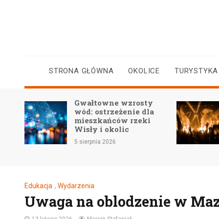
Skip
to
content
STRONA GŁÓWNA
OKOLICE
TURYSTYKA
kiej
Gwałtowne wzrosty
ra
wód: ostrzeżenie dla
mieszkańców rzeki
Wisły i okolic
5 sierpnia 2026
Edukacja
,
Wydarzenia
Uwaga na oblodzenie w Ma