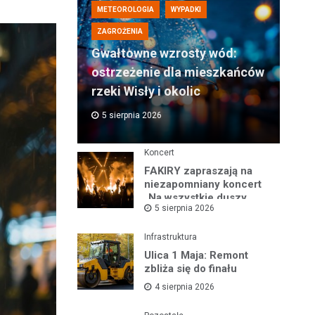
METEOROLOGIA
WYPADKI
ZAGROŻENIA
Gwałtowne wzrosty wód:
ostrzeżenie dla mieszkańców
rzeki Wisły i okolic
5 sierpnia 2026
Koncert
FAKIRY zapraszają na
niezapomniany koncert
„Na wszystkie duszy
5 sierpnia 2026
nastroje”
Infrastruktura
Ulica 1 Maja: Remont
zbliża się do finału
4 sierpnia 2026