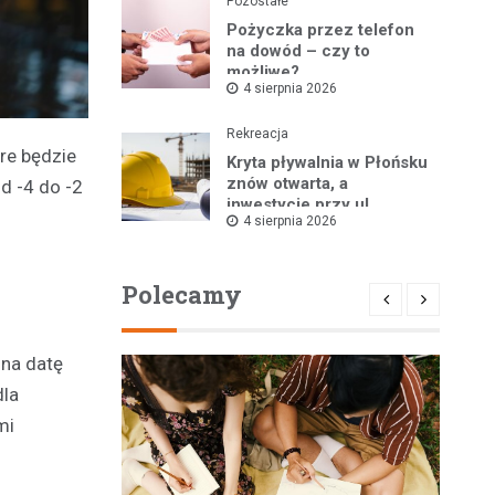
Pozostałe
Pożyczka przez telefon
na dowód – czy to
możliwe?
4 sierpnia 2026
Rekreacja
re będzie
Kryta pływalnia w Płońsku
znów otwarta, a
d -4 do -2
inwestycje przy ul.
4 sierpnia 2026
Kopernika w toku
Polecamy
 na datę
dla
mi