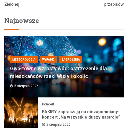
Zielonej
przepisów
Najnowsze
METEOROLOGIA
WYPADKI
ZAGROŻENIA
Gwałtowne wzrosty wód: ostrzeżenie dla
mieszkańców rzeki Wisły i okolic
5 sierpnia 2026
Koncert
FAKIRY zapraszają na niezapomniany
koncert „Na wszystkie duszy nastroje”
5 sierpnia 2026