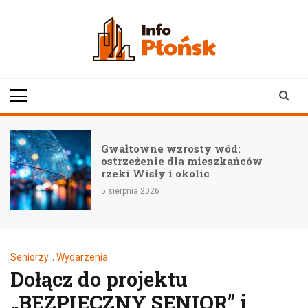
Skip
to
content
infoplonsk.pl
informacje z Płońska i
okolic | Płońsk online
 wód:
FAKIRY zapraszają na
eszkańców
niezapomniany koncer
c
wszystkie duszy nastro
5 sierpnia 2026
Seniorzy
,
Wydarzenia
Dołącz do projektu
„BEZPIECZNY SENIOR” i