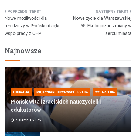
Nawigacja
Nowe możliwości dla
Nowe życie dla Warszawskiej
wpisu
młodzieży w Płońsku dzięki
55: Ekologiczne zmiany w
współpracy z OHP
sercu miasta
Najnowsze
EDUKACJA
MIĘDZYNARODOWA WSPÓŁPRACA
WYDARZENIA
Płońsk wita izraelskich nauczycieli i
edukatorów
7 sierpnia 2026