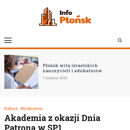
Skip
to
content
infoplonsk.pl
informacje z Płońska i
okolic | Płońsk online
Płońsk wita izraelskich
nauczycieli i edukatorów
7 sierpnia 2026
Kultura
,
Wydarzenia
Akademia z okazji Dnia
Patrona w SP1