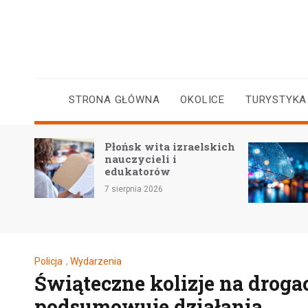
Skip
to
content
STRONA GŁÓWNA
OKOLICE
TURYSTYKA
Gwałt
Płońsk wita izraelskich
wód: o
nauczycieli i
miesz
edukatorów
Wisły 
7 sierpnia 2026
5 sierpni
Policja
,
Wydarzenia
Świąteczne kolizje na droga
podsumowuje działania