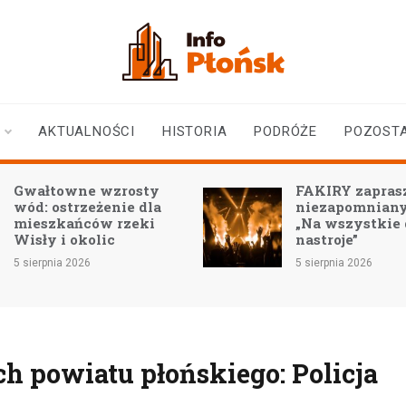
infoplonsk.pl
informacje z Płońska i
okolic | Płońsk online
AKTUALNOŚCI
HISTORIA
PODRÓŻE
POZOST
owne wzrosty
FAKIRY zapraszają na
strzeżenie dla
niezapomniany koncer
kańców rzeki
„Na wszystkie duszy
i okolic
nastroje”
a 2026
5 sierpnia 2026
ch powiatu płońskiego: Policja