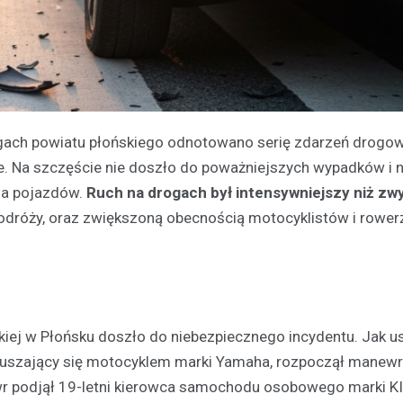
ach powiatu płońskiego odnotowano serię zdarzeń drogow
je. Na szczęście nie doszło do poważniejszych wypadków i ni
ia pojazdów.
Ruch na drogach był intensywniejszy niż zw
podróży, oraz zwiększoną obecnością motocyklistów i rower
ckiej w Płońsku doszło do niebezpiecznego incydentu. Jak ust
 poruszający się motocyklem marki Yamaha, rozpoczął manewr
 podjął 19-letni kierowca samochodu osobowego marki KI