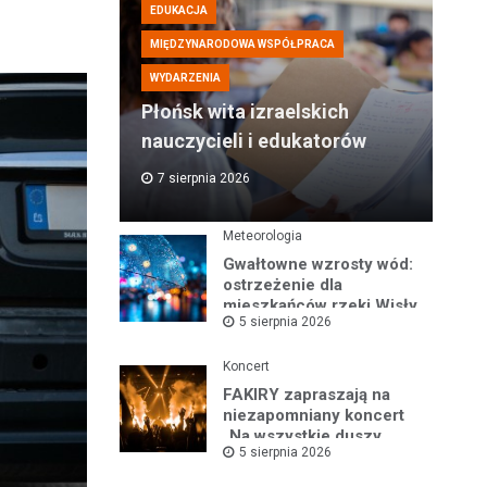
EDUKACJA
MIĘDZYNARODOWA WSPÓŁPRACA
WYDARZENIA
Płońsk wita izraelskich
nauczycieli i edukatorów
7 sierpnia 2026
Meteorologia
Gwałtowne wzrosty wód:
ostrzeżenie dla
mieszkańców rzeki Wisły
5 sierpnia 2026
i okolic
Koncert
FAKIRY zapraszają na
niezapomniany koncert
„Na wszystkie duszy
5 sierpnia 2026
nastroje”