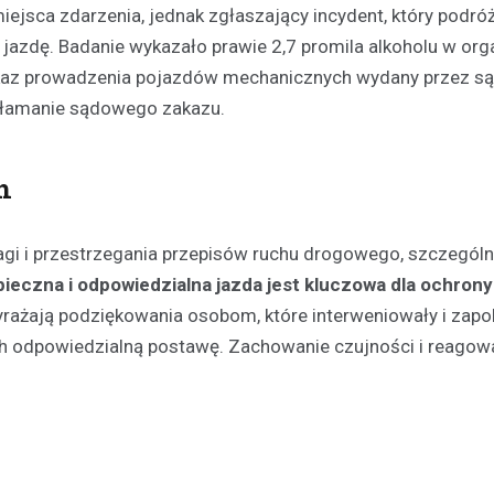
iejsca zdarzenia, jednak zgłaszający incydent, który podró
 jazdę. Badanie wykazało prawie 2,7 promila alkoholu w or
akaz prowadzenia pojazdów mechanicznych wydany przez są
a złamanie sądowego zakazu.
h
gi i przestrzegania przepisów ruchu drogowego, szczególn
ieczna i odpowiedzialna jazda jest kluczowa dla ochrony
yrażają podziękowania osobom, które interweniowały i zapo
ich odpowiedzialną postawę. Zachowanie czujności i reagow