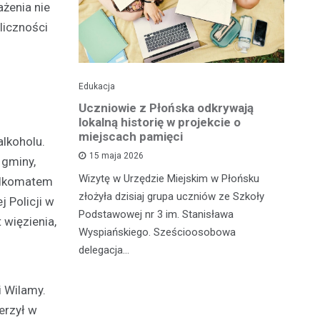
ażenia nie
liczności
Edukacja
His
o pomnika
Uczniowie z Płońska odkrywają
U
lokalną historię w projekcie o
hi
miejscach pamięci
w
lkoholu.
wł
15 maja 2026
 gminy,
iętną
P
Wizytę w Urzędzie Miejskim w Płońsku
 alkomatem
o właśnie
złożyła dzisiaj grupa uczniów ze Szkoły
 miasteczka
 Policji w
Na
Podstawowej nr 3 im. Stanisława
 więzienia,
fo
Wyspiańskiego. Sześcioosobowa
PA
delegacja…
o 
pa
i Wilamy.
erzył w