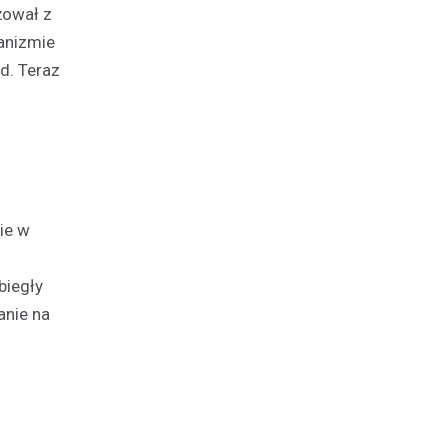
żował z
ganizmie
d. Teraz
ie w
biegły
anie na