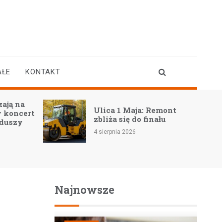
AŁE
KONTAKT
P
Ulica 1 Maja: Remont
t
n
zbliża się do finału
m
4 sierpnia 2026
4 
Najnowsze