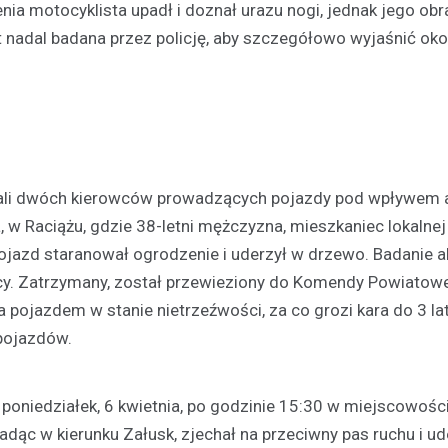
nia motocyklista upadł i doznał urazu nogi, jednak jego obr
st nadal badana przez policję, aby szczegółowo wyjaśnić oko
Aktualności
Odnowienie historyczneg
w Gralewie
ali dwóch kierowców prowadzących pojazdy pod wpływem a
11 grudnia 2023
, w Raciążu, gdzie 38-letni mężczyzna, mieszkaniec lokalnej
Dnia 9 grudnia, powiewało odśw
Pojazd staranował ogrodzenie i uderzył w drzewo. Badanie
atmosferą w Starym Gralewie. T
tego dnia, mieszkańcy i goście
cy. Zatrzymany, został przewieziony do Komendy Powiatowej
zgromadzili się na…
pojazdem w stanie nietrzeźwości, za co grozi kara do 3 lat
pojazdów.
 poniedziałek, 6 kwietnia, po godzinie 15:30 w miejscowośc
adąc w kierunku Załusk, zjechał na przeciwny pas ruchu i ud