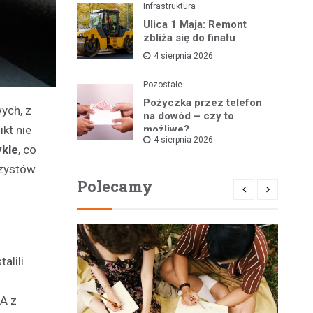
Infrastruktura
Ulica 1 Maja: Remont
zbliża się do finału
4 sierpnia 2026
Pozostałe
Pożyczka przez telefon
ych, z
na dowód – czy to
kt nie
możliwe?
4 sierpnia 2026
ykle
, co
zystów.
Polecamy
alili
A z