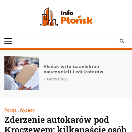
Skip
to
content
infoplonsk.pl
informacje z Płońska i
okolic | Płońsk online
Płońsk wita izraelskich
nauczycieli i edukatorów
7 sierpnia 2026
Policja
,
Wypadki
Zderzenie autokarów pod
Kroczewem: kilkanaście osób