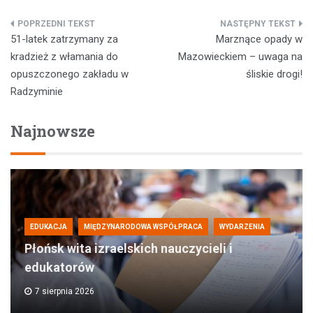
Nawigacja
51-latek zatrzymany za
Marznące opady w
wpisu
kradzież z włamania do
Mazowieckiem – uwaga na
opuszczonego zakładu w
śliskie drogi!
Radzyminie
Najnowsze
EDUKACJA
MIĘDZYNARODOWA WSPÓŁPRACA
WYDARZENIA
Płońsk wita izraelskich nauczycieli i
edukatorów
7 sierpnia 2026