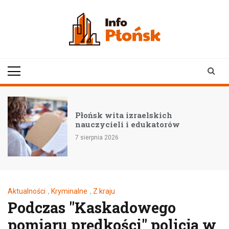
Skip
to
content
infoplonsk.pl
informacje z Płońska i
okolic | Płońsk online
–
Płońsk wita izraelskich
nauczycieli i edukatorów
7 sierpnia 2026
Aktualności
,
Kryminalne
,
Z kraju
Podczas "Kaskadowego
pomiaru prędkości" policja w