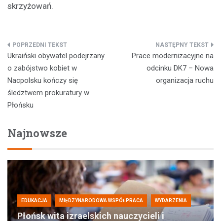
skrzyżowań.
Nawigacja
Ukraiński obywatel podejrzany
Prace modernizacyjne na
wpisu
o zabójstwo kobiet w
odcinku DK7 – Nowa
Nacpolsku kończy się
organizacja ruchu
śledztwem prokuratury w
Płońsku
Najnowsze
EDUKACJA
MIĘDZYNARODOWA WSPÓŁPRACA
WYDARZENIA
Płońsk wita izraelskich nauczycieli i