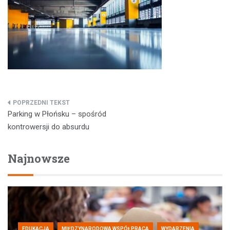
Nawigacja
Parking w Płońsku – spośród
wpisu
kontrowersji do absurdu
Najnowsze
EDUKACJA
MIĘDZYNARODOWA WSPÓŁPRACA
WYDARZENIA