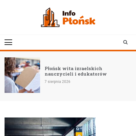
Skip
to
content
infoplonsk.pl
informacje z Płońska i
okolic | Płońsk online
–
Płońsk wita izraelskich
nauczycieli i edukatorów
7 sierpnia 2026