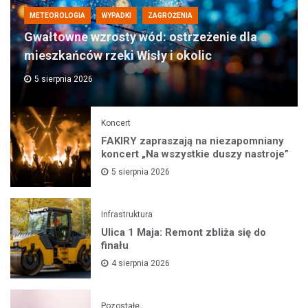
METEOROLOGIA
WYPADKI
ZAGROŻENIA
Gwałtowne wzrosty wód: ostrzeżenie dla
mieszkańców rzeki Wisły i okolic
5 sierpnia 2026
Koncert
FAKIRY zapraszają na niezapomniany
koncert „Na wszystkie duszy nastroje”
5 sierpnia 2026
Infrastruktura
Ulica 1 Maja: Remont zbliża się do
finału
4 sierpnia 2026
Pozostałe