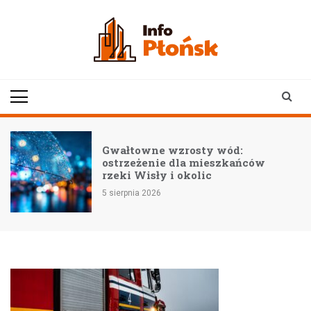
Skip
to
content
infoplonsk.pl
informacje z Płońska i
okolic | Płońsk online
–
Gwałtowne wzrosty wód:
ostrzeżenie dla mieszkańców
rzeki Wisły i okolic
5 sierpnia 2026