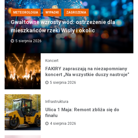
METEOROLOGIA
WYPADKI
ZAGROŻENIA
Gwałtowne wzrosty wód: ostrzeżenie dla
mieszkańców rzeki Wisły i okolic
5 sierpnia 2026
Koncert
FAKIRY zapraszają na niezapomniany
koncert „Na wszystkie duszy nastroje”
5 sierpnia 2026
Infrastruktura
Ulica 1 Maja: Remont zbliża się do
finału
4 sierpnia 2026