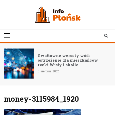
Skip
to
content
infoplonsk.pl
informacje z Płońska i
okolic | Płońsk online
–
Gwałtowne wzrosty wód:
ostrzeżenie dla mieszkańców
rzeki Wisły i okolic
5 sierpnia 2026
money-3115984_1920