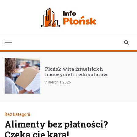
Skip
to
content
infoplonsk.pl
informacje z Płońska i
okolic | Płońsk online
–
Płońsk wita izraelskich
nauczycieli i edukatorów
7 sierpnia 2026
Bez kategorii
Alimenty bez płatności?
Czeka cię kara!