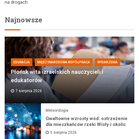
na drogach
Najnowsze
EDUKACJA
MIĘDZYNARODOWA WSPÓŁPRACA
WYDARZENIA
Płońsk wita izraelskich nauczycieli i
edukatorów
7 sierpnia 2026
Meteorologia
Gwałtowne wzrosty wód: ostrzeżenie
dla mieszkańców rzeki Wisły i okolic
5 sierpnia 2026