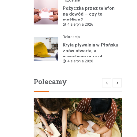
Pozostałe
Pożyczka przez telefon
na dowód – czy to
możliwe?
4 sierpnia 2026
Rekreacja
Kryta pływalnia w Płońsku
znów otwarta, a
inwestycje przy ul.
4 sierpnia 2026
Kopernika w toku
Polecamy