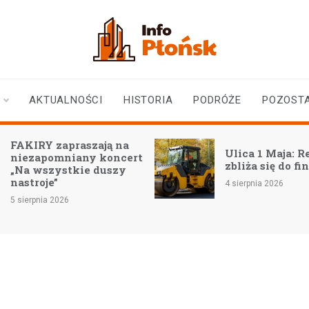
infoplonsk.pl
informacje z Płońska i
okolic | Płońsk online
AKTUALNOŚCI
HISTORIA
PODRÓŻE
POZOST
FAKIRY zapraszają na
Ulica 1 Maja: 
niezapomniany koncert
zbliża się do fi
„Na wszystkie duszy
nastroje”
4 sierpnia 2026
5 sierpnia 2026