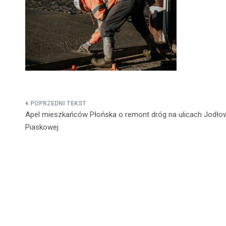
Nawigacja
Apel mieszkańców Płońska o remont dróg na ulicach Jodłow
wpisu
Piaskowej