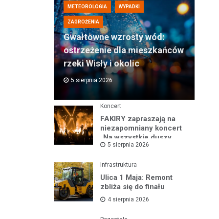
METEOROLOGIA
WYPADKI
ZAGROŻENIA
Gwałtowne wzrosty wód:
ostrzeżenie dla mieszkańców
rzeki Wisły i okolic
5 sierpnia 2026
Koncert
FAKIRY zapraszają na
niezapomniany koncert
„Na wszystkie duszy
5 sierpnia 2026
nastroje”
Infrastruktura
Ulica 1 Maja: Remont
zbliża się do finału
4 sierpnia 2026