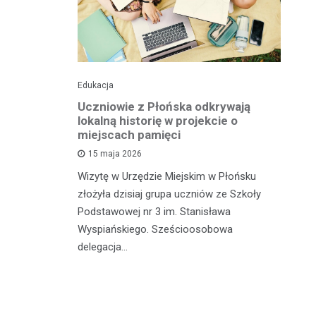
Edukacja
His
o pomnika
Uczniowie z Płońska odkrywają
U
lokalną historię w projekcie o
hi
miejscach pamięci
w
wł
15 maja 2026
iętną
P
Wizytę w Urzędzie Miejskim w Płońsku
o właśnie
złożyła dzisiaj grupa uczniów ze Szkoły
 miasteczka
Na
Podstawowej nr 3 im. Stanisława
fo
Wyspiańskiego. Sześcioosobowa
PA
delegacja…
o 
pa