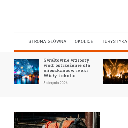
Skip
to
content
STRONA GŁÓWNA
OKOLICE
TURYSTYKA
kiej
Gwałtowne wzrosty
ra
wód: ostrzeżenie dla
mieszkańców rzeki
Wisły i okolic
5 sierpnia 2026