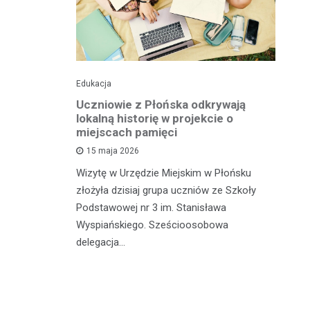
Edukacja
His
o pomnika
Uczniowie z Płońska odkrywają
U
lokalną historię w projekcie o
hi
miejscach pamięci
w
wł
15 maja 2026
iętną
P
Wizytę w Urzędzie Miejskim w Płońsku
o właśnie
złożyła dzisiaj grupa uczniów ze Szkoły
 miasteczka
Na
Podstawowej nr 3 im. Stanisława
fo
Wyspiańskiego. Sześcioosobowa
PA
delegacja…
o 
pa