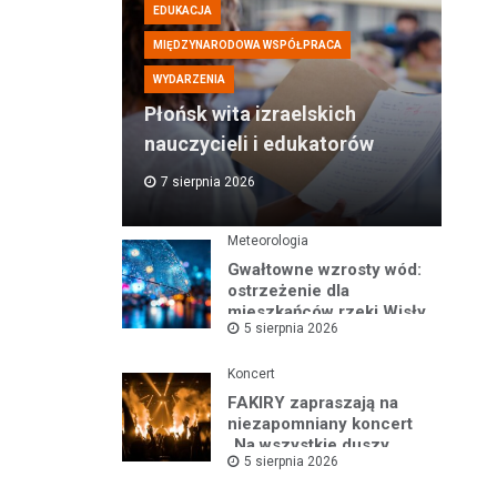
EDUKACJA
MIĘDZYNARODOWA WSPÓŁPRACA
WYDARZENIA
Płońsk wita izraelskich
nauczycieli i edukatorów
7 sierpnia 2026
Meteorologia
Gwałtowne wzrosty wód:
ostrzeżenie dla
mieszkańców rzeki Wisły
5 sierpnia 2026
i okolic
Koncert
FAKIRY zapraszają na
niezapomniany koncert
„Na wszystkie duszy
5 sierpnia 2026
nastroje”