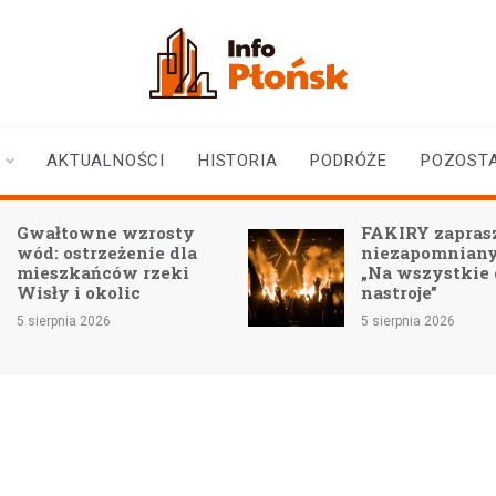
infoplonsk.pl
informacje z Płońska i
okolic | Płońsk online
AKTUALNOŚCI
HISTORIA
PODRÓŻE
POZOST
Gwałtowne wzrosty
FAKIRY zaprasz
wód: ostrzeżenie dla
niezapomniany
mieszkańców rzeki
„Na wszystkie
Wisły i okolic
nastroje”
5 sierpnia 2026
5 sierpnia 2026