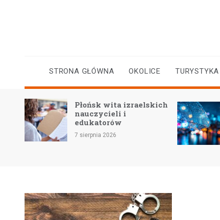
Skip
to
content
STRONA GŁÓWNA
OKOLICE
TURYSTYKA
Płońsk wita izraelskich
yczne
nauczycieli i
a
edukatorów
7 sierpnia 2026