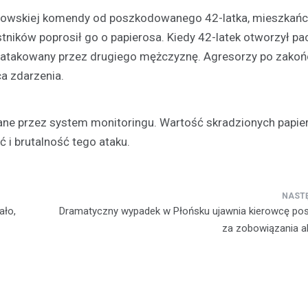
anowskiej komendy od poszkodowanego 42-latka, mieszkańc
astników poprosił go o papierosa. Kiedy 42-latek otworzył p
zaatakowany przez drugiego mężczyznę. Agresorzy po zako
ca zdarzenia.
Aktualności
Odnowienie historyczneg
w Gralewie
wane przez system monitoringu. Wartość skradzionych papi
11 grudnia 2023
 i brutalność tego ataku.
Dnia 9 grudnia, powiewało odśw
atmosferą w Starym Gralewie. T
tego dnia, mieszkańcy i goście
zgromadzili się na…
ało,
Dramatyczny wypadek w Płońsku ujawnia kierowcę po
za zobowiązania a