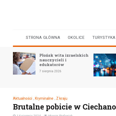
Skip
to
content
STRONA GŁÓWNA
OKOLICE
TURYSTYKA
Płońsk wita izraelskich
yczne
nauczycieli i
a
edukatorów
7 sierpnia 2026
Aktualności
,
Kryminalne
,
Z kraju
Brutalne pobicie w Ciechanow