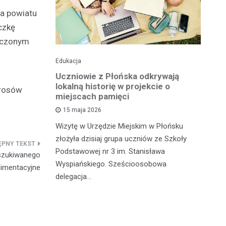
a powiatu
aczkę
ńczonym
Edukacja
His
o pomnika
Uczniowie z Płońska odkrywają
U
lokalną historię w projekcie o
hi
erosów
miejscach pamięci
w
wł
15 maja 2026
iętną
P
Wizytę w Urzędzie Miejskim w Płońsku
o właśnie
złożyła dzisiaj grupa uczniów ze Szkoły
 miasteczka
Na
Podstawowej nr 3 im. Stanisława
szukiwanego
fo
Wyspiańskiego. Sześcioosobowa
limentacyjne
PA
delegacja…
o 
pa