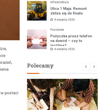
Infrastruktura
Ulica 1 Maja: Remont
zbliża się do finału
4 sierpnia 2026
Pozostałe
Pożyczka przez telefon
na dowód – czy to
możliwe?
zie,
4 sierpnia 2026
cie
brażeń,
Polecamy
ienia
 w postaci