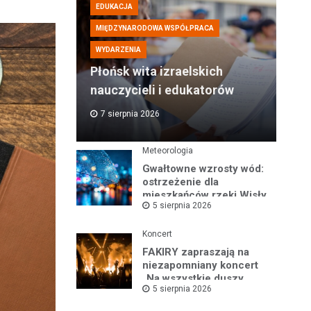
EDUKACJA
MIĘDZYNARODOWA WSPÓŁPRACA
WYDARZENIA
Płońsk wita izraelskich
nauczycieli i edukatorów
7 sierpnia 2026
Meteorologia
Gwałtowne wzrosty wód:
ostrzeżenie dla
mieszkańców rzeki Wisły
5 sierpnia 2026
i okolic
Koncert
FAKIRY zapraszają na
niezapomniany koncert
„Na wszystkie duszy
5 sierpnia 2026
nastroje”