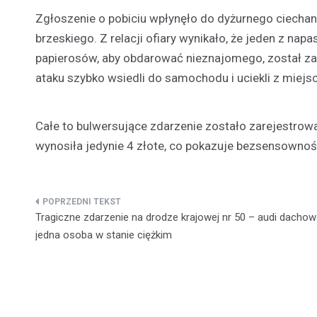
Zgłoszenie o pobiciu wpłynęło do dyżurnego ciech
brzeskiego. Z relacji ofiary wynikało, że jeden z nap
papierosów, aby obdarować nieznajomego, został 
ataku szybko wsiedli do samochodu i uciekli z miejs
Całe to bulwersujące zdarzenie zostało zarejestro
wynosiła jedynie 4 złote, co pokazuje bezsensowność
Nawigacja
Tragiczne zdarzenie na drodze krajowej nr 50 – audi dachow
wpisu
jedna osoba w stanie ciężkim