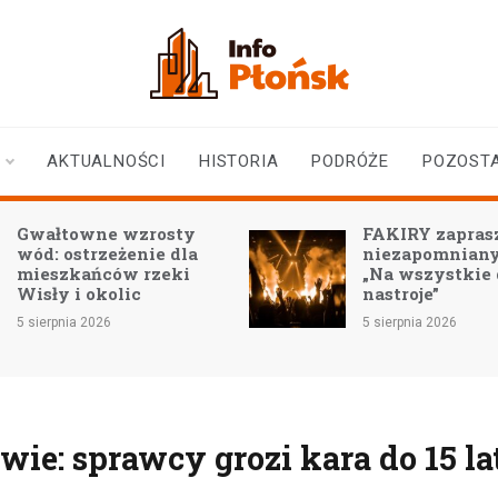
infoplonsk.pl
informacje z Płońska i
okolic | Płońsk online
AKTUALNOŚCI
HISTORIA
PODRÓŻE
POZOST
Gwałtowne wzrosty
FAKIRY zaprasz
wód: ostrzeżenie dla
niezapomniany
mieszkańców rzeki
„Na wszystkie
Wisły i okolic
nastroje”
5 sierpnia 2026
5 sierpnia 2026
ie: sprawcy grozi kara do 15 la