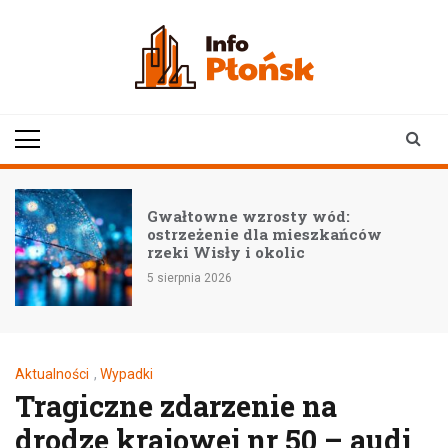
Skip
to
content
infoplonsk.pl
informacje z Płońska i
okolic | Płońsk online
–
Gwałtowne wzrosty wód:
ostrzeżenie dla mieszkańców
rzeki Wisły i okolic
5 sierpnia 2026
Aktualności
,
Wypadki
Tragiczne zdarzenie na
drodze krajowej nr 50 – audi