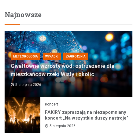
Najnowsze
METEOROLOGIA
WYPADKI
ZAGROŻENIA
Gwałtowne wzrosty wód: ostrzeżenie dla
mieszkańców rzeki Wisły i okolic
5 sierpnia 2026
Koncert
FAKIRY zapraszają na niezapomniany
koncert „Na wszystkie duszy nastroje”
5 sierpnia 2026