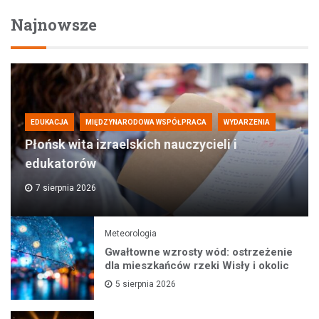
Najnowsze
EDUKACJA
MIĘDZYNARODOWA WSPÓŁPRACA
WYDARZENIA
Płońsk wita izraelskich nauczycieli i
edukatorów
7 sierpnia 2026
Meteorologia
Gwałtowne wzrosty wód: ostrzeżenie
dla mieszkańców rzeki Wisły i okolic
5 sierpnia 2026