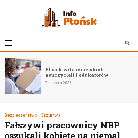
Skip
to
content
infoplonsk.pl
informacje z Płońska i
okolic | Płońsk online
Gwałtowne wzrosty wód:
ch
ostrzeżenie dla mieszka
orów
rzeki Wisły i okolic
5 sierpnia 2026
Bezpieczeństwo
,
Oszustwa
Fałszywi pracownicy NBP
oszukali kobietę na niemal