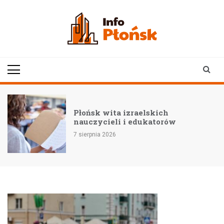
Skip
to
content
infoplonsk.pl
informacje z Płońska i
okolic | Płońsk online
Płońsk wita izraelskich
nauczycieli i edukatorów
7 sierpnia 2026