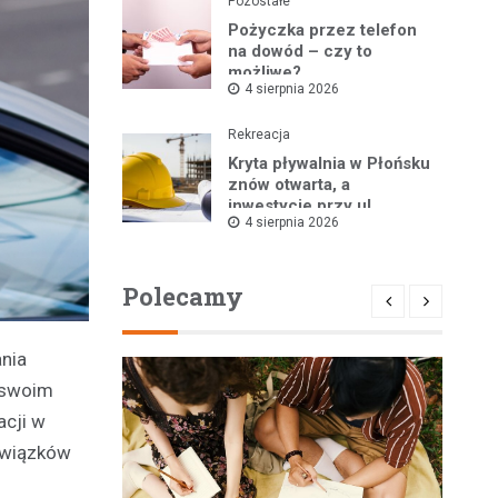
Pozostałe
Pożyczka przez telefon
na dowód – czy to
możliwe?
4 sierpnia 2026
Rekreacja
Kryta pływalnia w Płońsku
znów otwarta, a
inwestycje przy ul.
4 sierpnia 2026
Kopernika w toku
Polecamy
ania
ń swoim
acji w
owiązków