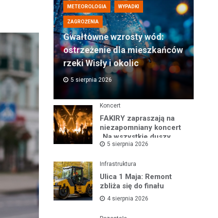
METEOROLOGIA
WYPADKI
ZAGROŻENIA
Gwałtowne wzrosty wód:
ostrzeżenie dla mieszkańców
rzeki Wisły i okolic
5 sierpnia 2026
Koncert
FAKIRY zapraszają na
niezapomniany koncert
„Na wszystkie duszy
5 sierpnia 2026
nastroje”
Infrastruktura
Ulica 1 Maja: Remont
zbliża się do finału
4 sierpnia 2026