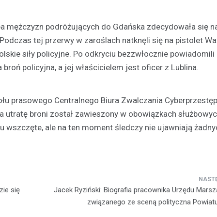
pa mężczyzn podróżujących do Gdańska zdecydowała się n
Podczas tej przerwy w zaroślach natknęli się na pistolet Wa
lskie siły policyjne. Po odkryciu bezzwłocznie powiadomili
Aktualności
roń policyjna, a jej właścicielem jest oficer z Lublina.
Odnowienie historyczneg
w Gralewie
11 grudnia 2023
łu prasowego Centralnego Biura Zwalczania Cyberprzestęp
Dnia 9 grudnia, powiewało odśw
za utratę broni został zawieszony w obowiązkach służbowyc
atmosferą w Starym Gralewie. T
 wszczęte, ale na ten moment śledczy nie ujawniają żadny
tego dnia, mieszkańcy i goście
zgromadzili się na…
ie się
Jacek Ryziński: Biografia pracownika Urzędu Mars
związanego ze sceną polityczna Powiat