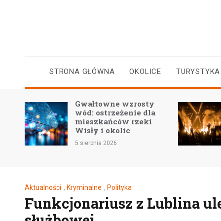
Skip
to
content
STRONA GŁÓWNA
OKOLICE
TURYSTYKA
kiej
Gwałtowne wzrosty
ra
wód: ostrzeżenie dla
mieszkańców rzeki
Wisły i okolic
5 sierpnia 2026
Aktualności
,
Kryminalne
,
Polityka
Funkcjonariusz z Lublina ul
służbowej