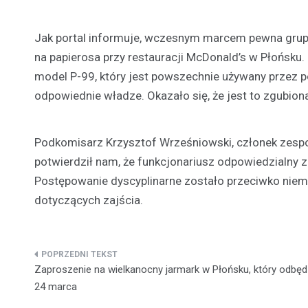
Jak portal informuje, wczesnym marcem pewna gru
na papierosa przy restauracji McDonald’s w Płońsku. 
model P-99, który jest powszechnie używany przez po
odpowiednie władze. Okazało się, że jest to zgubiona b
Podkomisarz Krzysztof Wrześniowski, członek zespo
potwierdził nam, że funkcjonariusz odpowiedzialny 
Postępowanie dyscyplinarne zostało przeciwko niemu
dotyczących zajścia.
Nawigacja
Zaproszenie na wielkanocny jarmark w Płońsku, który odbędz
wpisu
24 marca