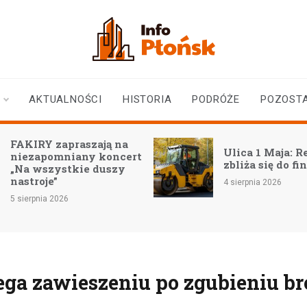
infoplonsk.pl
informacje z Płońska i
okolic | Płońsk online
AKTUALNOŚCI
HISTORIA
PODRÓŻE
POZOST
FAKIRY zapraszają na
Ulica 1 Maja: 
niezapomniany koncert
zbliża się do fi
„Na wszystkie duszy
nastroje”
4 sierpnia 2026
5 sierpnia 2026
ega zawieszeniu po zgubieniu br