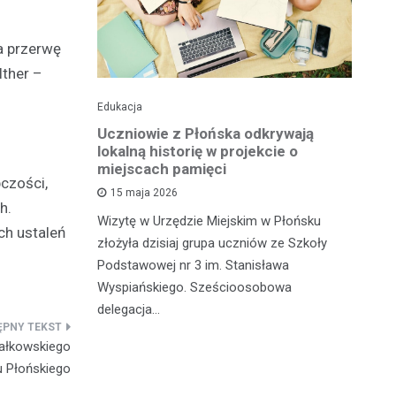
a przerwę
lther –
Edukacja
His
o pomnika
Uczniowie z Płońska odkrywają
U
lokalną historię w projekcie o
hi
miejscach pamięci
w
czości,
wł
15 maja 2026
iętną
P
h.
Wizytę w Urzędzie Miejskim w Płońsku
o właśnie
ch ustaleń
złożyła dzisiaj grupa uczniów ze Szkoły
 miasteczka
Na
Podstawowej nr 3 im. Stanisława
fo
Wyspiańskiego. Sześcioosobowa
PA
delegacja…
o 
pa
załkowskiego
u Płońskiego