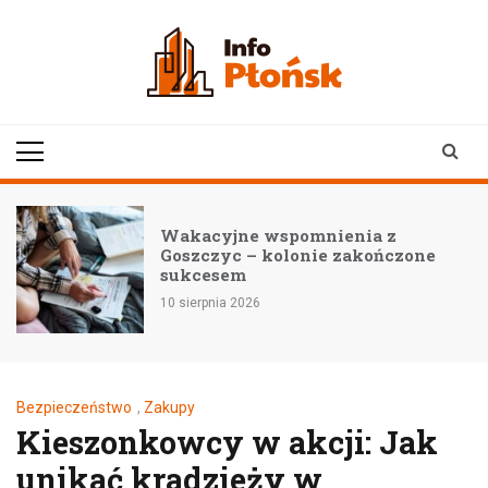
Skip
to
content
infoplonsk.pl
informacje z Płońska i
okolic | Płońsk online
pomnienia z
Płońsk wita izrae
lonie zakończone
nauczycieli i edu
7 sierpnia 2026
Bezpieczeństwo
,
Zakupy
Kieszonkowcy w akcji: Jak
unikać kradzieży w