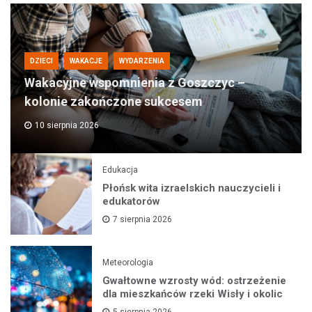
DZIECI
WAKACJE
WYDARZENIA
Wakacyjne wspomnienia z Goszczyc –
kolonie zakończone sukcesem
10 sierpnia 2026
Edukacja
Płońsk wita izraelskich nauczycieli i
edukatorów
7 sierpnia 2026
Meteorologia
Gwałtowne wzrosty wód: ostrzeżenie
dla mieszkańców rzeki Wisły i okolic
5 sierpnia 2026