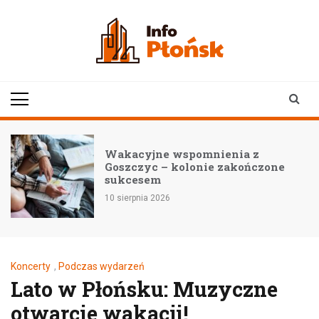
Skip
to
content
infoplonsk.pl
informacje z Płońska i
okolic | Płońsk online
Wakacyjne wspomnienia z
Goszczyc – kolonie zakończone
sukcesem
7
10 sierpnia 2026
Koncerty
,
Podczas wydarzeń
Lato w Płońsku: Muzyczne
otwarcie wakacji!