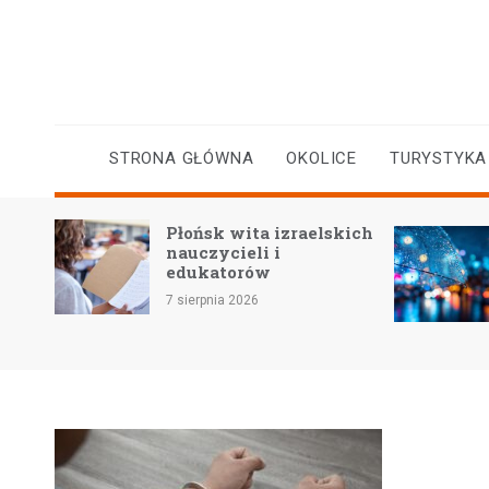
Skip
to
content
STRONA GŁÓWNA
OKOLICE
TURYSTYKA
Płońsk wita izraelskich
yczne
nauczycieli i
a
edukatorów
7 sierpnia 2026