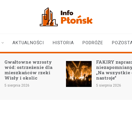
infoplonsk.pl
informacje z Płońska i
okolic | Płońsk online
AKTUALNOŚCI
HISTORIA
PODRÓŻE
POZOST
Gwałtowne wzrosty
FAKIRY zaprasz
wód: ostrzeżenie dla
niezapomniany
mieszkańców rzeki
„Na wszystkie
Wisły i okolic
nastroje”
5 sierpnia 2026
5 sierpnia 2026