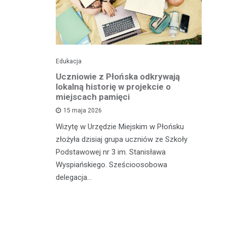
Edukacja
His
o pomnika
Uczniowie z Płońska odkrywają
U
lokalną historię w projekcie o
hi
miejscach pamięci
w
wł
15 maja 2026
iętną
P
Wizytę w Urzędzie Miejskim w Płońsku
o właśnie
złożyła dzisiaj grupa uczniów ze Szkoły
 miasteczka
Na
Podstawowej nr 3 im. Stanisława
fo
Wyspiańskiego. Sześcioosobowa
PA
delegacja…
o 
pa