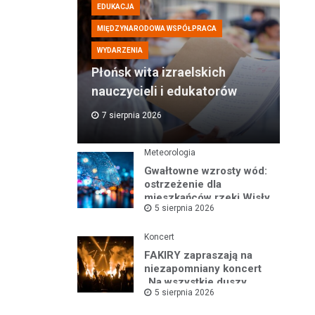
EDUKACJA
MIĘDZYNARODOWA WSPÓŁPRACA
WYDARZENIA
Płońsk wita izraelskich
nauczycieli i edukatorów
7 sierpnia 2026
Meteorologia
Gwałtowne wzrosty wód:
ostrzeżenie dla
mieszkańców rzeki Wisły
5 sierpnia 2026
i okolic
Koncert
FAKIRY zapraszają na
niezapomniany koncert
„Na wszystkie duszy
5 sierpnia 2026
nastroje”