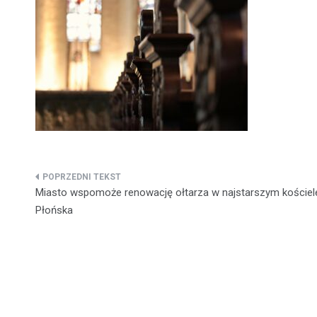
Nawigacja
Miasto wspomoże renowację ołtarza w najstarszym kościel
wpisu
Płońska