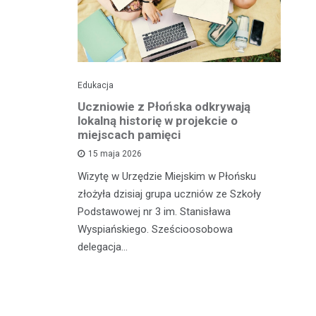
Edukacja
His
o pomnika
Uczniowie z Płońska odkrywają
U
lokalną historię w projekcie o
hi
miejscach pamięci
w
wł
15 maja 2026
iętną
P
Wizytę w Urzędzie Miejskim w Płońsku
o właśnie
złożyła dzisiaj grupa uczniów ze Szkoły
 miasteczka
Na
Podstawowej nr 3 im. Stanisława
fo
Wyspiańskiego. Sześcioosobowa
PA
delegacja…
o 
pa