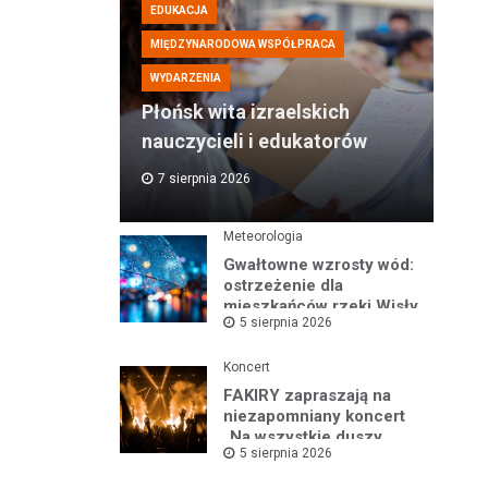
EDUKACJA
MIĘDZYNARODOWA WSPÓŁPRACA
WYDARZENIA
Płońsk wita izraelskich
nauczycieli i edukatorów
7 sierpnia 2026
Meteorologia
Gwałtowne wzrosty wód:
ostrzeżenie dla
mieszkańców rzeki Wisły
5 sierpnia 2026
i okolic
Koncert
FAKIRY zapraszają na
niezapomniany koncert
„Na wszystkie duszy
5 sierpnia 2026
nastroje”