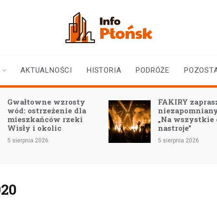
infoplonsk.pl
informacje z Płońska i
okolic | Płońsk online
AKTUALNOŚCI
HISTORIA
PODRÓŻE
POZOST
Gwałtowne wzrosty
FAKIRY zaprasz
wód: ostrzeżenie dla
niezapomniany
mieszkańców rzeki
„Na wszystkie
Wisły i okolic
nastroje”
5 sierpnia 2026
5 sierpnia 2026
920