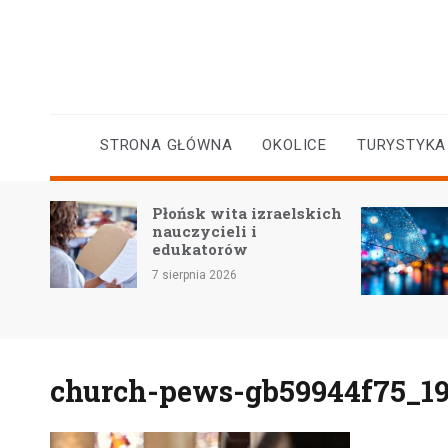
Skip
to
content
STRONA GŁÓWNA
OKOLICE
TURYSTYKA
Płońsk wita izraelskich
yczne
nauczycieli i
a
edukatorów
7 sierpnia 2026
church-pews-gb59944f75_1