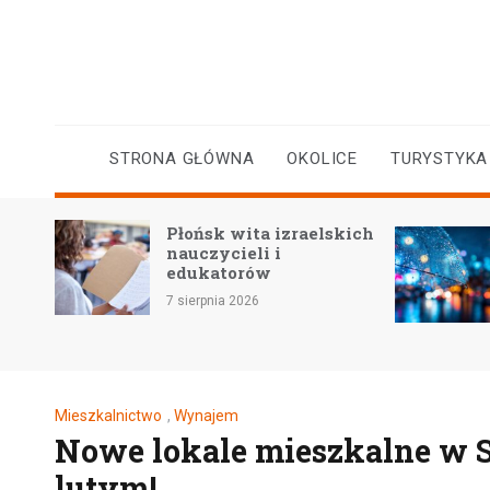
Skip
to
content
STRONA GŁÓWNA
OKOLICE
TURYSTYKA
Gwa
Płońsk wita izraelskich
wód
nauczycieli i
mie
edukatorów
Wisł
7 sierpnia 2026
5 sie
Mieszkalnictwo
,
Wynajem
Nowe lokale mieszkalne w 
lutym!