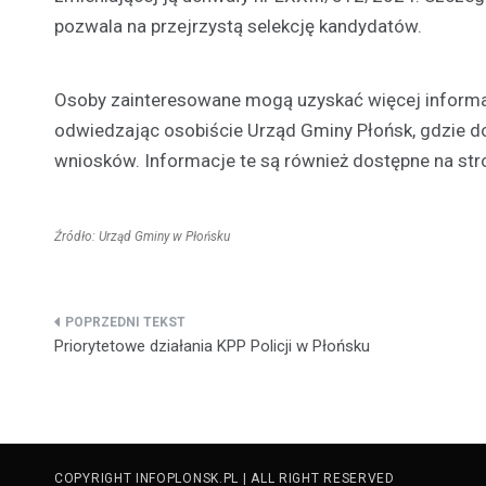
pozwala na przejrzystą selekcję kandydatów.
Osoby zainteresowane mogą uzyskać więcej informac
odwiedzając osobiście Urząd Gminy Płońsk, gdzie 
wniosków. Informacje te są również dostępne na stro
Źródło: Urząd Gminy w Płońsku
Nawigacja
Priorytetowe działania KPP Policji w Płońsku
wpisu
COPYRIGHT INFOPLONSK.PL | ALL RIGHT RESERVED