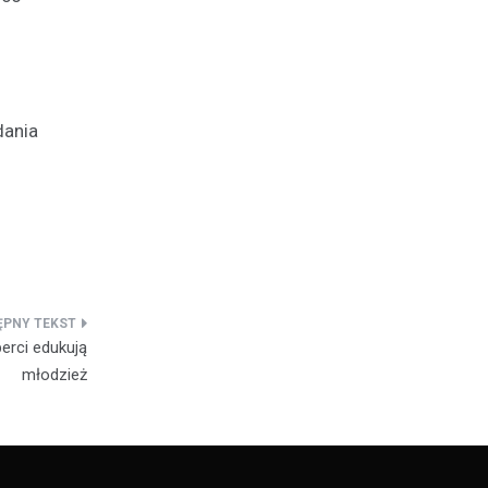
dania
perci edukują
młodzież