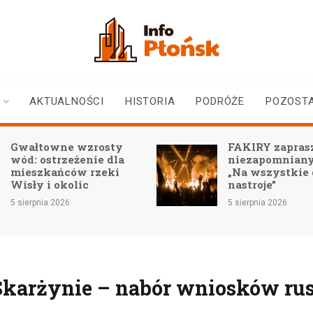
infoplonsk.pl
informacje z Płońska i
okolic | Płońsk online
AKTUALNOŚCI
HISTORIA
PODRÓŻE
POZOST
łtowne wzrosty
FAKIRY zapraszają n
: ostrzeżenie dla
niezapomniany konc
szkańców rzeki
„Na wszystkie duszy
y i okolic
nastroje”
rpnia 2026
5 sierpnia 2026
Skarżynie – nabór wniosków ru