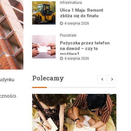
Infrastruktura
Ulica 1 Maja: Remont
zbliża się do finału
4 sierpnia 2026
Pozostałe
Pożyczka przez telefon
na dowód – czy to
możliwe?
4 sierpnia 2026
Polecamy
udynku
czności.