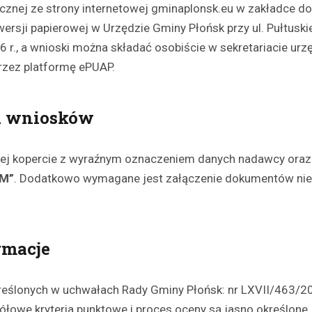
cznej ze strony internetowej gminaplonsk.eu w zakładce d
ersji papierowej w Urzędzie Gminy Płońsk przy ul. Pułtuskie
., a wnioski można składać osobiście w sekretariacie urz
przez platformę ePUAP.
Aktualności
Odnowienie historyczneg
a wniosków
w Gralewie
11 grudnia 2023
ej kopercie z wyraźnym oznaczeniem danych nadawcy oraz
Dnia 9 grudnia, powiewało odśw
IM”
. Dodatkowo wymagane jest załączenie dokumentów ni
atmosferą w Starym Gralewie. T
tego dnia, mieszkańcy i goście
zgromadzili się na…
rmacje
eślonych w uchwałach Rady Gminy Płońsk: nr LXVII/463/2
łowe kryteria punktowe i proces oceny są jasno określone,