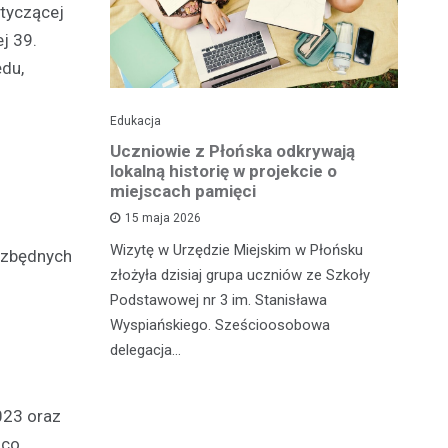
otyczącej
j 39.
ędu,
Edukacja
His
o pomnika
Uczniowie z Płońska odkrywają
U
lokalną historię w projekcie o
hi
miejscach pamięci
w
wł
15 maja 2026
iętną
P
Wizytę w Urzędzie Miejskim w Płońsku
ezbędnych
o właśnie
złożyła dzisiaj grupa uczniów ze Szkoły
 miasteczka
Na
Podstawowej nr 3 im. Stanisława
fo
Wyspiańskiego. Sześcioosobowa
PA
delegacja…
o 
pa
023 oraz
 co