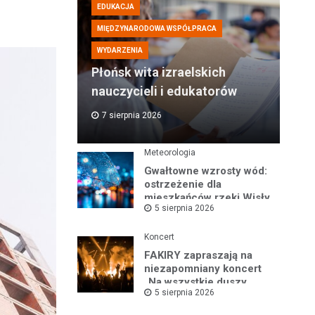
EDUKACJA
MIĘDZYNARODOWA WSPÓŁPRACA
WYDARZENIA
Płońsk wita izraelskich
nauczycieli i edukatorów
7 sierpnia 2026
Meteorologia
Gwałtowne wzrosty wód:
ostrzeżenie dla
mieszkańców rzeki Wisły
5 sierpnia 2026
i okolic
Koncert
FAKIRY zapraszają na
niezapomniany koncert
„Na wszystkie duszy
5 sierpnia 2026
nastroje”