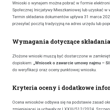
Wnioski o wynajem można pobrać w formie elektroni
Społecznej Inicjatywy Mieszkaniowej lub uzyskać w w
Termin składania dokumentów upływa 31 marca 2026 r
przesyłać pocztą tradycyjną na adres urzędu lub po
Wymagania dotyczące składani
Złożone wnioski muszą być dostarczone w zamknięt
dopiskiem:
„Wniosek o zawarcie umowy najmu – S
do weryfikacji oraz oceny punktowej wniosku.
Kryteria oceny i dodatkowe info
Ocena wniosków odbywa się na podstawie zasad okr
zmieniającej ją uchwały nr LXXIII/512/2024. Szczegó