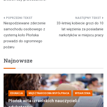
Nawigacja
Niespodziewane zderzenie
33-letniej kobiecie grozi do 10
wpisu
samochodu osobowego z
lat więzienia za posiadanie
cysterną koło Płońska
narkotyków w miejscu pracy
prowadzi do ogromnego
pożaru
Najnowsze
EDUKACJA
MIĘDZYNARODOWA WSPÓŁPRACA
WYDARZENIA
Płońsk wita izraelskich nauczycieli i