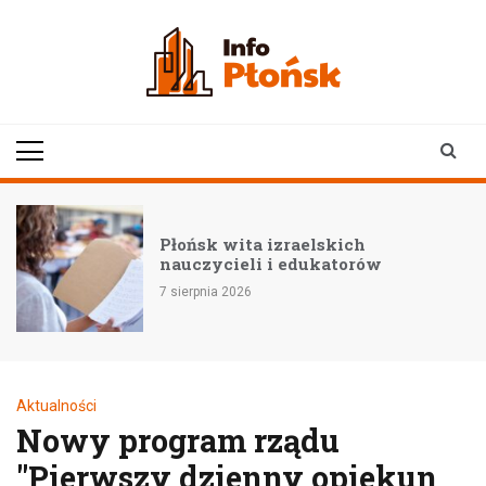
Skip
to
content
infoplonsk.pl
informacje z Płońska i
okolic | Płońsk online
–
Płońsk wita izraelskich
nauczycieli i edukatorów
7 sierpnia 2026
Aktualności
Nowy program rządu
"Pierwszy dzienny opiekun