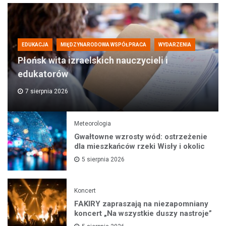
EDUKACJA
MIĘDZYNARODOWA WSPÓŁPRACA
WYDARZENIA
Płońsk wita izraelskich nauczycieli i
edukatorów
7 sierpnia 2026
Meteorologia
Gwałtowne wzrosty wód: ostrzeżenie
dla mieszkańców rzeki Wisły i okolic
5 sierpnia 2026
Koncert
FAKIRY zapraszają na niezapomniany
koncert „Na wszystkie duszy nastroje”