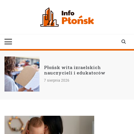
Skip
to
content
infoplonsk.pl
informacje z Płońska i
okolic | Płońsk online
Płońsk wita izraelskich
nauczycieli i edukatorów
7 sierpnia 2026